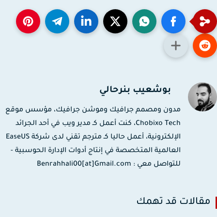
بوشعيب بنرحالي
مدون ومصمم جرافيك وموشن جرافيك، مؤسس موقع
Chobixo Tech، كنت أعمل كـ مدير ويب في أحد الجرائد
الإلكترونية، أعمل حاليا كـ مترجم تقني لدى شركة EaseUS
العالمية المتخصصة في إنتاج أدوات الإدارة الحوسبية -
للتواصل معي : Benrahhali00[at]Gmail.com
قالات قد تهمك