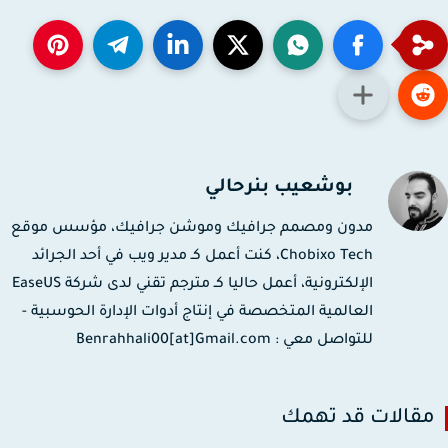
بوشعيب بنرحالي
مدون ومصمم جرافيك وموشن جرافيك، مؤسس موقع
Chobixo Tech، كنت أعمل كـ مدير ويب في أحد الجرائد
الإلكترونية، أعمل حاليا كـ مترجم تقني لدى شركة EaseUS
العالمية المتخصصة في إنتاج أدوات الإدارة الحوسبية -
للتواصل معي : Benrahhali00[at]Gmail.com
قالات قد تهمك