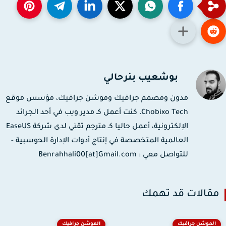
بوشعيب بنرحالي
مدون ومصمم جرافيك وموشن جرافيك، مؤسس موقع
Chobixo Tech، كنت أعمل كـ مدير ويب في أحد الجرائد
الإلكترونية، أعمل حاليا كـ مترجم تقني لدى شركة EaseUS
العالمية المتخصصة في إنتاج أدوات الإدارة الحوسبية -
للتواصل معي : Benrahhali00[at]Gmail.com
قالات قد تهمك
الموشن جرافيك
الموشن جرافيك