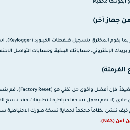
و أيقونتها مخفية!
لا تقم بتغيير كلمات المرور من نفس الهاتف المخت
بريدك الإلكتروني، حساباتك البنكية، وحسابات التواصل الاجتم
إذا أردت النوم قرير العين والتأكد 100% أن هاتفك أصبح نظيفاً، فإن أفضل وأقوى حل تقني هو (set
عادي (لا تقم بعمل نسخة احتياطية للتطبيقات فقد تنسخ ا
م كيف تنشئ نظاماً محكماً لحماية نسخة صورك الاحتياطية سحاب
ن (NAS)
.