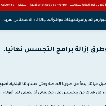
تحويل كود الجافا سكريبت - JavaScript code converter
للإعلان - To Advertise
يوتر
هواتف
برامج
تطبيقات
مواقع
ألعاب
الذكاء الاصطناعي
المزيد
ق إزالة برامج التجسس نهائيا.
ل حياتنا، بدءاً من صورنا الخاصة وحتى حساباتنا البنكية، أصبح
ترق؟ هل هناك من يتجسس على مكالماتي أو يصغي لما أقوله؟".