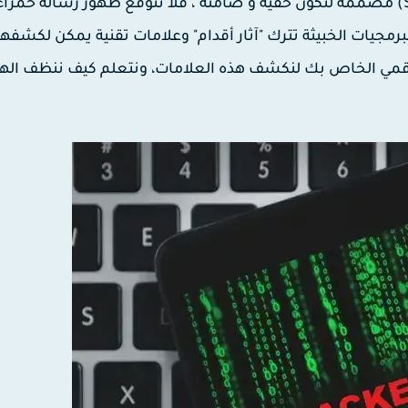
الحقيقة التقنية هي أن برامج التجسس الحديثة (Spyware) مصممة لتكون خفية و"صامتة"، فلا تتوقع ظهور رسالة
رمجيات الخبيثة تترك "آثار أقدام" وعلامات تقنية يمكن لكشفها 
رقمي الخاص بك لنكشف هذه العلامات، ونتعلم كيف ننظف اله