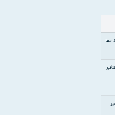
 Jailbreak للجهاز)، مما
أثير
ير