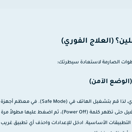
ن؟ (العلاج الفوري)
لخطوات الصارمة لاستعادة سيطرتك:
التطبيقات الخبيثة قد تمنعك من حذفها في الوضع العادي، لذا قم بتشغيل الهاتف في (Safe Mode). في معظم أجهزة
الأندرويد، افعل ذلك بالضغط مطولاً على زر إيقاف التشغيل حتى تظهر كلمة (Power Off)، ثم اضغط عليها
الوضع لن تعمل إلا التطبيقات الأساسية. ادخل للإعدادات واحذف أي تطبيق غريب 