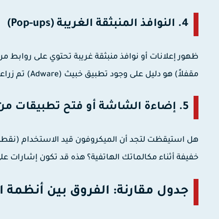
4. النوافذ المنبثقة الغريبة (Pop-ups)
ظهور إعلانات أو نوافذ منبثقة غريبة تحتوي على روابط مر
مقفلاً) هو دليل على وجود تطبيق خبيث (Adware) تم زراعته لإزعاجك ودفعك للضغط على روابط مشبوهة.
5. إضاءة الشاشة أو فتح تطبيقات من تلقاء نفسها
هل استيقظت لتجد أن الميكروفون قيد الاستخدام (نقط
خفيفة أثناء مكالماتك الهاتفية؟ هذه قد تكون إشارات عل
جدول مقارنة: الفروق بين أنظمة ال