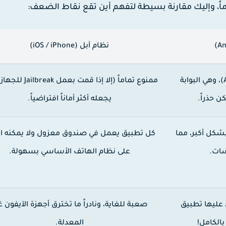
ً، وإليك مقارنة بسيطة لتفهم أين تقع نقاط الضعف:
نظام آبل (iOS / iPhone)
مسموح به (تحميل ملفات APK)، وهي البوابة
ممنوع تماماً (إلا إذا قمت بعمل
كن حذراً.
يجعله أكثر أماناً افتراضياً.
شكل أكبر، مما
كل تطبيق يعمل في صندوق معزول ولا يمكنه الت
سات.
على نظام الهاتف الأساسي بسهولة.
 عليها تطبيق
صعبة للغاية، ونادراً ما تخترق أجهزة الآيفون غ
بالكامل!
المعدلة.