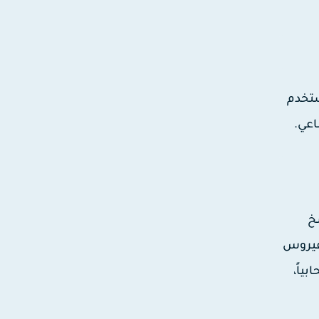
رق، فربما يقوم المخترق بتسجيل ضغطات الكيبورد (Keylogger). استخدم
اعي.
Factory Re). قم بنسخ
لفيروس
ياً،