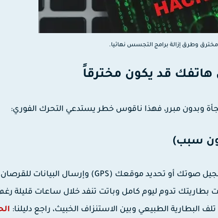
ترق وطرق إزالة برامج التجسس نهائيا.
هاتفك قد يكون مخترقاً
فجأة وبدون مبرر، فهذا ناقوس خطر يستدعي التحرك الفوري:
برامج التجسس تعمل في الخلفية على مدار الساعة لتسجيل صوتك أو تحديد موقعك (GPS) وإرسال البيان
ت بطاريتك تدوم ليوم كامل وباتت تنفد خلال ساعات قليلة رغم 
 البطارية الطبيعي وبين الاستنزاف الخبيث، راجع دليلنا:
الح