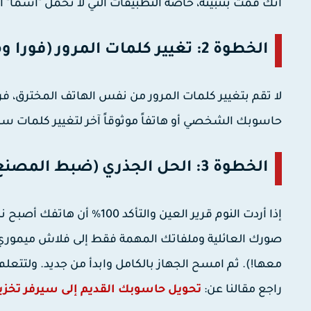
أنك قمت بتثبيته، خاصة التطبيقات التي لا تحمل "اسماً" أ
الخطوة 2: تغيير كلمات المرور (فورا ومن جهاز آخر)
حاسوبك الشخصي أو هاتفاً موثوقاً آخر لتغيير كلمات سر 
الخطوة 3: الحل الجذري (ضبط المصنع الفرمتة)
صورك العائلية وملفاتك المهمة فقط إلى فلاش ميموري 
معها!). ثم امسح الجهاز بالكامل وابدأ من جديد. ولتتعل
راجع مقالنا عن:
تحويل حاسوبك القديم إلى سيرفر تخزين آم