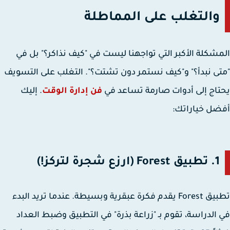
والتغلب على المماطلة
شكلة الأكبر التي تواجهنا ليست في "كيف نذاكر؟" بل في
ى نبدأ؟" و"كيف نستمر دون تشتت؟". التغلب على التسويف
اج إلى أدوات صارمة تساعد في
فن إدارة الوقت
. إليك
ل خياراتك:
1. تطبيق Forest (ارزع شجرة لتركز!)
تطبيق Forest يقدم فكرة عبقرية وبسيطة. عندما تريد البدء
الدراسة، تقوم بـ "زراعة بذرة" في التطبيق وضبط العداد