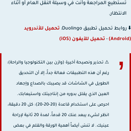
ستطيع المراجعة وأنت في وسيلة النقل العام أو أثناء
لانتظار.
وابط تحميل تطبيق Duolingo:
تحميل للأندرويد
-
تحميل للآيفون (iOS)
⚠️ تحذير ونصيحة أخيرة (وازن بين التكنولوجيا والراحة):
رغم أن هذه التطبيقات فعالة جداً، إلا أن التحديق
الطويل في الشاشات قد يصيبك بالصداع وإجهاد
العين الذي يقلل بدوره من إنتاجيتك واستيعابك.
احرص على استخدام قاعدة (20-20-20): كل 20 دقيقة،
انظر لشيء يبعد عنك 20 قدماً، لمدة 20 ثانية لإراحة
عينيك. لا تنسَ أيضاً أهمية الورقة والقلم في بعض