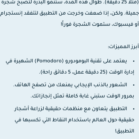
(مثلاً 25 دقيقة). طوال هذه المدة، ستنمو البذرة لتصبح شجرة
لة. ولكن، إذا ضعفت وخرجت من التطبيق لتتفقد إنستجرام
 فيسبوك،
ستموت الشجرة فوراً!
ز المميزات:
يعتمد على تقنية البومودورو (Pomodoro) الشهيرة في
ارة الوقت (25 دقيقة عمل، 5 دقائق راحة).
الشعور بالذنب الإيجابي يمنعك من تصفح الهاتف.
مرور الوقت ستبني غابة كاملة تمثل إنجازاتك.
التطبيق يتعاون مع منظمات حقيقية لزراعة أشجار
قيقية حول العالم باستخدام النقاط التي تكسبها في
لتطبيق!