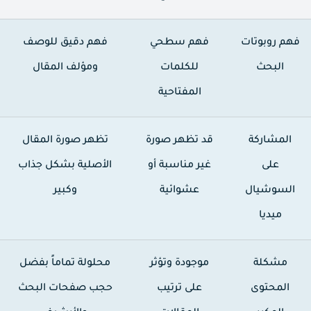
هم روبوتات
فهم سطحي
فهم دقيق للوصف
البحث
للكلمات
ومؤلف المقال
المفتاحية
المشاركة
قد تظهر صورة
تظهر صورة المقال
على
غير مناسبة أو
الأصلية بشكل جذاب
السوشيال
عشوائية
وكبير
ميديا
مشكلة
موجودة وتؤثر
محلولة تماماً بفضل
المحتوى
على ترتيب
حجب صفحات البحث