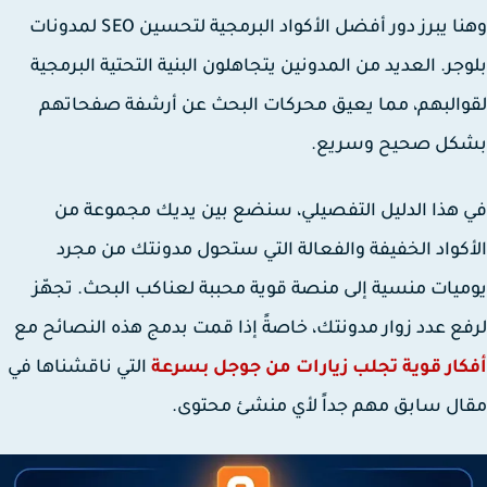
ا يبرز دور
أفضل الأكواد البرمجية لتحسين SEO لمدونات
جر
. العديد من المدونين يتجاهلون البنية التحتية البرمجية
البهم، مما يعيق محركات البحث عن أرشفة صفحاتهم
كل صحيح وسريع.
هذا الدليل التفصيلي، سنضع بين يديك مجموعة من
كواد الخفيفة والفعالة التي ستحول مدونتك من مجرد
يات منسية إلى منصة قوية محببة لعناكب البحث. تجهّز
ع عدد زوار مدونتك، خاصةً إذا قمت بدمج هذه النصائح مع
ار قوية تجلب زيارات من جوجل بسرعة
التي ناقشناها في
ل سابق مهم جداً لأي منشئ محتوى.