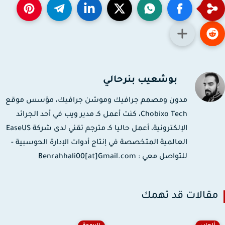
بوشعيب بنرحالي
مدون ومصمم جرافيك وموشن جرافيك، مؤسس موقع
Chobixo Tech، كنت أعمل كـ مدير ويب في أحد الجرائد
الإلكترونية، أعمل حاليا كـ مترجم تقني لدى شركة EaseUS
العالمية المتخصصة في إنتاج أدوات الإدارة الحوسبية -
للتواصل معي : Benrahhali00[at]Gmail.com
قالات قد تهمك