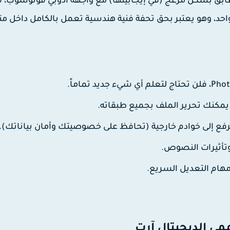
تطابق بشكل مزعج (في إيجابيتها) مع واجهة أدوبي فوتوشوب، فإ
احد، وهو يعتبر بحق تحفة فنية هندسية تعمل بالكامل داخل 
فع إلى خوادم خارجية (تحافظ على خصوصيتك وأمان بياناتك).
وتأثيرات النصوص.