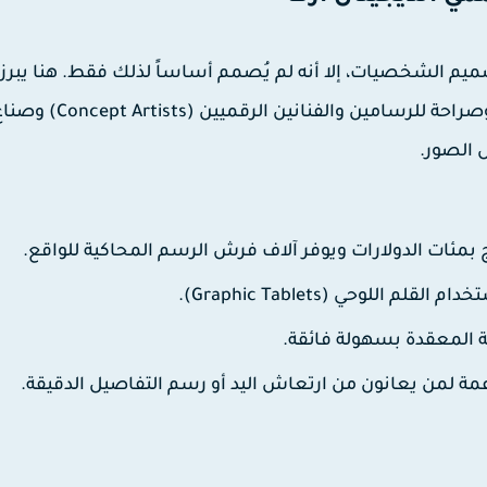
م الشخصيات، إلا أنه لم يُصمم أساساً لذلك فقط. هنا يبرز
. إنه مجاني ومفتوح المصدر صُمم خصيصاً وصراحة للرسامين والفنانين الرقميين (ept Artists
 الصور.
للوحي (Graphic Tablets).
 المعقدة بسهولة فائقة.