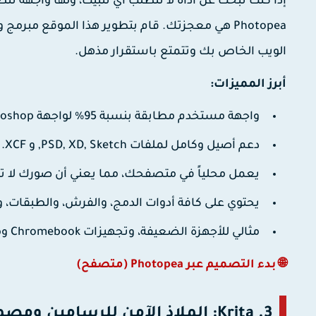
إذا كنت تبحث عن أداة لا تتطلب أي تثبيت، ولها واجهة ت
Photopea
هي معجزتك. قام بتطوير هذا الموقع مبرمج و
الويب الخاص بك وتتمتع باستقرار مذهل.
أبرز المميزات:
واجهة مستخدم مطابقة بنسبة 95% لواجهة Photoshop، فلن تحتاج لتعلم أي شيء جديد تماماً.
دعم أصيل وكامل لملفات PSD, XD, Sketch, و XCF. يمكنك تحرير الملف بجميع طبقاته.
يعمل محلياً في متصفحك، مما يعني أن صورك لا تر
يحتوي على كافة أدوات الدمج، والفرش، والطبقات، 
مثالي للأجهزة الضعيفة، وتجهيزات Chromebook ومهام التعديل السريع.
🌐 بدء التصميم عبر Photopea (متصفح)
3. Krita: الملاذ الآمن للرسامين ومصممي الديجيتال آرت