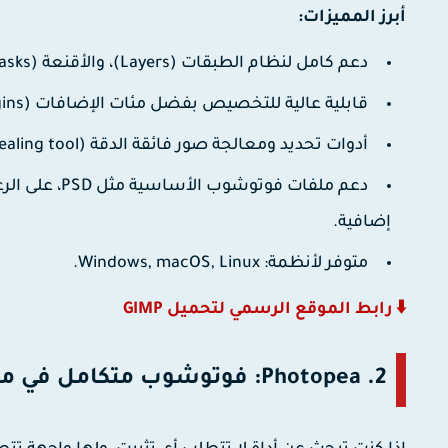
أبرز المميزات:
دعم كامل لنظام الطبقات (Layers)، والأقنعة (Masks)، وتصحيح الألوان المتقدم.
قابلية عالية للتخصيص بفضل مئات الإضافات (Plugins) والمقاطع البرمجية (Scripts).
أدوات تحديد ومعالجة صور فائقة الدقة (Clone stamp, Healing tool).
دعم ملفات فو
إضافية.
متوفر لأنظمة: Windows, macOS, Linux.
⬇️ رابط الموقع الرسمي لتحميل GIMP
2. Photopea: فوتوشوب متكامل في متصفحك (أونلاين)