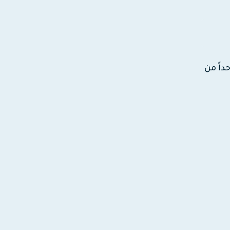
داً من