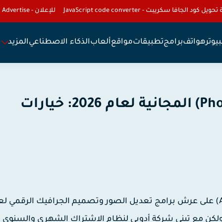
تحويل كود الجافا سكريبت - JavaScript code converter
للإعلان - To Advertise
يوتر
هواتف
برامج
تطبيقات
مواقع
ألعاب
الذكاء الاصطناعي
المزيد
أفضل بدائل فوتوشوب (Photoshop) المجانية لعام 2026: خيارات
على عرش برامج تعديل الصور وتصميم الجرافيك الرقمي لع
. ولكن مع تبني شركة أدوبي لنظام الاشتراك الشهري والسنوي