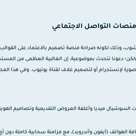
وب، وذلك لكونه صراحة منصة تصميم بالاعتماد على القوالب
مج تعديل نقطي. ولكن؛ دعونا نتحدث بموضوعية، إن الغالبية العظمى من المس
رة لإنستجرام أو لتصميم غلاف لقناة يوتيوب. وفي هذا المج
صات السوشيال ميديا وأغلفة العروض التقديمية وتصاميم الهوية
الهواتف (آيفون وأندرويد)، مع مزامنة سحابية كاملة دون أي