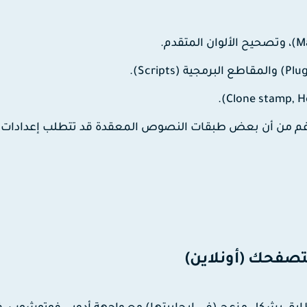
توشوب الأساسية مثل PSD، على الرغم من أن بعض طبقات النصوص المعقدة قد تتطلب إعدادات