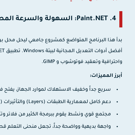
4. Paint.NET: السهولة والسرعة المطلقة (لويندوز فقط)
بدأ هذا البرنامج المتواضع كمشروع جامعي ليحل محل برنا
أفضل أدوات التعديل المجانية لبيئة Windows. تطبيق
ET
واحترافية وتعقيد فوتوشوب و GIMP.
أبرز المميزات:
سريع جداً وخفيف الاستهلاك لموارد الجهاز، يفتح في 
دعم كامل لمعمارية الطبقات (Layers) والتأثيرات (Effects) وتاريخ التراجع اللامحدود (Unlimited Undo).
مجتمع قوي ونشط يقوم ببرمجة الكثير من فلاتر وتأثي
واجهة بديهية وواضحة جداً، تجعل منحنى التعلم قصير