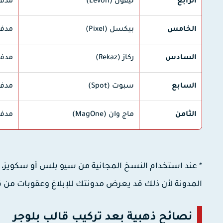
الرابع
ليفون (Levon)
مدفو
الخامس
بيكسل (Pixel)
مدفو
السادس
ركاز (Rekaz)
مدفو
السابع
سبوت (Spot)
مدفو
الثامن
ماج وان (MagOne)
مدفو
* عند استخدام النسخ المجانية من سيو بلس أو سكويز، 
المدونة لأن ذلك قد يعرض مدونتك للإبلاغ وعقوبات من
نصائح ذهبية بعد تركيب قالب بلوجر