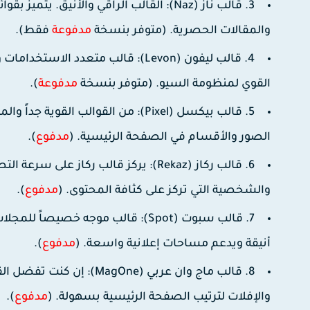
3. قالب ناز (Naz):
القالب الراقي والأنيق. يتميز بقوا
والمقالات الحصرية. (متوفر بنسخة
مدفوعة
فقط).
4. قالب ليفون (Levon):
قالب متعدد الاستخدامات وي
القوي لمنظومة السيو. (متوفر بنسخة
مدفوعة
).
5. قالب بيكسل (Pixel):
من القوالب القوية جداً وال
الصور والأقسام في الصفحة الرئيسية. (
مدفوع
).
6. قالب ركاز (Rekaz):
يركز قالب ركاز على سرعة التصف
والشخصية التي تركز على كثافة المحتوى. (
مدفوع
).
7. قالب سبوت (Spot):
قالب موجه خصيصاً للمجلات 
أنيقة ويدعم مساحات إعلانية واسعة. (
مدفوع
).
8. قالب ماج وان عربي (MagOne):
إن كنت تفضل القو
والإفلات لترتيب الصفحة الرئيسية بسهولة. (
مدفوع
).