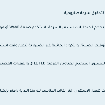
ا لتحقيق سرعة صاروخية:
مهما كان القالب سريعاً، رفع صور بحجم 1 ميجابايت سيدم
قيت الصلاة"، والأكواد الجانبية غير الضرورية تبطئ وقت استج
القالب يبرز جماله من خلال جودة التنسيق. استخدم العناوين الفرعية (H2, H3)، والفقرات ا
 تفضل الاستقرار. اختر القالب المناسب لك منذ البداية واهتم بإنشا