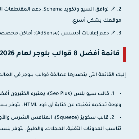
📌 توافق السيو وتكويد Schema:
دعم المقتطفات الم
موقعك بشكل أسرع.
📌 دعم إعلانات أدسنس (AdSense):
أماكن مخصصة وذ
قائمة أفضل 8 قوالب بلوجر لعام 2026 (الترتيب التنازلي)
إليك القائمة التي يتصدرها عمالقة قوالب بلوجر في العالم 
1. قالب سيو بلس (Seo Plus):
يعتبره الكثيرون أفضل
ولوحة تحكمه تغنيك عن كتابة أي كود HTML. يتوفر بنسخة
2. قالب سكويز (Squeeze):
المنافس الشرس والأول 
تناسب المدونات التقنية، المجلات، والطبخ. يتوفر بنس