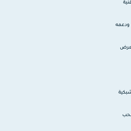
نية
 ودعمه
لعرض
شبكية
سحب