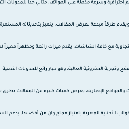
ئم احترافية وسرعة مذهلة على الهواتف. مثالي جداً للمدونات التق
قدم طرقاً مبدعة لعرض المقالات. يتميز بتحديثاته المستمرة
متجاوبة مع كافة الشاشات، يقدم ميزات رائعة ومظهراً مميزاً 
ح وتجربة المقروئية العالية، وهو خيار رائع للمدونات النصية
والمواقع الإخبارية، يعرض كميات كبيرة من المقالات بطرق 
الب الأجنبية المعربة بامتياز فماج وان من أفضلها، يدعم ال