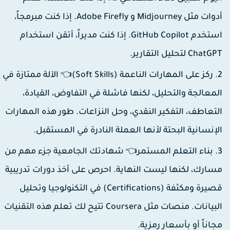
أدوات مثل Midjourney و Adobe Firefly. إذا كنت مبرمجاً،
استخدم GitHub Copilot. إذا كنت مديراً، أتقن استخدام
ChatG لتحليل التقارير.
ركز على المهارات الناعمة (Soft Skills)👈 الآلة ممتازة في
لمعالجة والتحليل، لكنها فاشلة في التفاوض، القيادة،
لتعاطف، التفكير النقدي، وحل النزاعات. طور هذه المهارات
لإنسانية البحتة لأنها العملة النادرة في المستقبل.
بناء التعلم المستمر👈 شهادتك الجامعية جزء مهم من
سارك، لكنها ليست النهاية. احرص على أخذ دورات تدريبية
قصيرة ومكثفة (Certifications) في التكنولوجيا وتحليل
البيانات. منصات مثل Coursera تتيح لك تعلم هذه التقنيات
جاناً أو بأسعار رمزية.