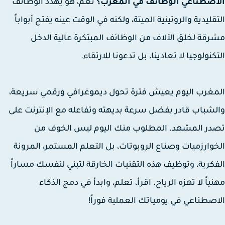
اصطناعي الوظائف في المغرب؟
نعم، هو يهدد الوظائف
قليدية والروتينية الميتة، ولكنه في الوقت عينه يفتح أبواباً
قة لخلق الآلاف من الوظائف المبتكرة عالية الدخل
كنولوجيا لا تعادينا، بل تدعونا للارتقاء.
غرب اليوم يعيش فترة تحول ديموغرافي ورقمي سريعة،
شباب قادر بفضل سرعة بديهته وتفاعله مع الإنترنت على
ر المشهد. المطلوب منك اليوم ليس الخوف من
وارزميات وصناع الروبوتات، بل التعلم المستمر، المرونة
كرية، وتوظيف هذه التقنيات الخارقة لتبني لنفسك مساراً
ياً لا تهزه الرياح. اقرأ، تعلم، وابدأ في دمج الذكاء
صطناعي في يومياتك العملية فوراً!