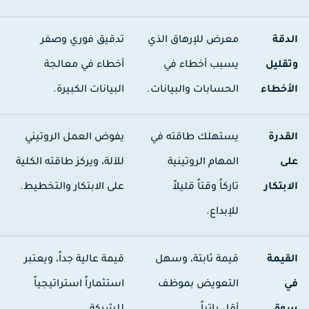
لدقة
معرض للإرهاق الذي
تدقيق فوري وصفر
تقليل
يسبب أخطاء في
أخطاء في معالجة
لأخطاء
الحسابات والبيانات.
البيانات الكبيرة.
لقدرة
يستهلك طاقته في
يفوض العمل الروتيني
لى
المهام الروتينية
للآلة، ويركز طاقته الكلية
لابتكار
تاركاً وقتاً قليلاً
على الابتكار والتخطيط.
للإبداع.
لقيمة
قيمة ثابتة، وسهل
قيمة عالية جداً، ويعتبر
ي
التعويض بموظف
استثماراً استراتيجياً