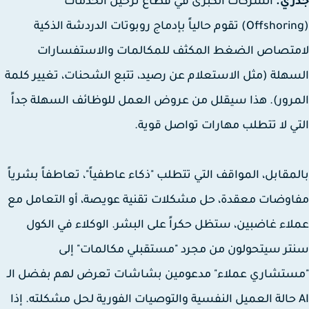
ري.
الشركات الكبرى في قطاع ترحيل الخدمات
(Offshoring) تقوم حالياً بإدماج روبوتات الدردشة الذكية
متصاص الضغط المكثف للمكالمات والاستفسارات
هلة (مثل الاستعلام عن رصيد، تتبع الشحنات، تغيير كلمة
رور). هذا سيقلل من عروض العمل للوظائف السهلة جداً
ي لا تتطلب مهارات تواصل قوية.
مقابل، المواقف التي تتطلب "ذكاء عاطفياً"، تعاطفاً بشرياً
وضات معقدة، حل مشكلات تقنية عويصة، أو التعامل مع
اء غاضبين، ستظل حكراً على البشر. الوكلاء في الكول
ر سيتحولون من مجرد "مستقبلي مكالمات" إلى
ستشاري عملاء" مدعومين بشاشات تعرض لهم بفضل الـ
A حالة العميل النفسية والتوصيات الفورية لحل مشكلته. إذا