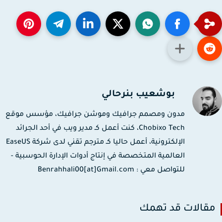
بوشعيب بنرحالي
مدون ومصمم جرافيك وموشن جرافيك، مؤسس موقع
Chobixo Tech، كنت أعمل كـ مدير ويب في أحد الجرائد
الإلكترونية، أعمل حاليا كـ مترجم تقني لدى شركة EaseUS
العالمية المتخصصة في إنتاج أدوات الإدارة الحوسبية -
للتواصل معي : Benrahhali00[at]Gmail.com
قالات قد تهمك