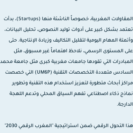
المقاولات المغربية، خصوصاً الناشئة منها (Startups)، بدأت
مد بشكل كبير على أدوات توليد النصوص، تحليل البيانات،
متة المهام اليومية لتقليل التكاليف وزيادة الإنتاجية. حتى
 المستوى الرسمي، نلاحظ اهتماماً غير مسبوق، مثل
بادرات التي تقودها جامعات مغربية كبرى مثل جامعة محمد
السادس متعددة التخصصات التقنية (UM6P) التي خصصت
كز أبحاث متطورة لتعزيز استخدام هذه التقنية وتطوير
ذج ذكاء اصطناعي تفهم السياق المحلي وتدعم اللهجة
ارجة.
هذا التحول الرقمي ضمن استراتيجية "المغرب الرقمي 2030"