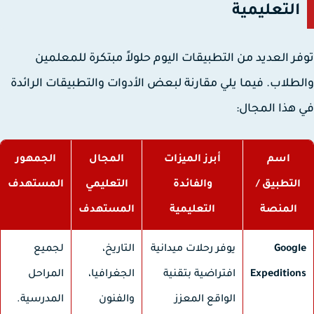
التعليمية
ر العديد من التطبيقات اليوم حلولاً مبتكرة للمعلمين
طلاب. فيما يلي مقارنة لبعض الأدوات والتطبيقات الرائدة
هذا المجال:
اسم
أبرز الميزات
المجال
الجمهور
التطبيق /
والفائدة
التعليمي
المستهدف
المنصة
التعليمية
المستهدف
Googl
يوفر رحلات ميدانية
التاريخ،
لجميع
Expedition
افتراضية بتقنية
الجغرافيا،
المراحل
الواقع المعزز
والفنون
المدرسية.