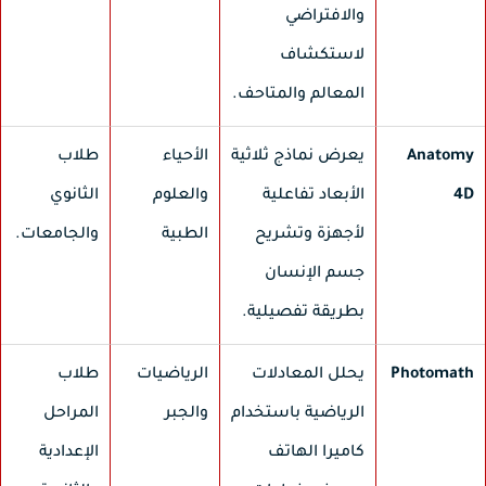
والافتراضي
لاستكشاف
المعالم والمتاحف.
Anatom
يعرض نماذج ثلاثية
الأحياء
طلاب
4
الأبعاد تفاعلية
والعلوم
الثانوي
لأجهزة وتشريح
الطبية
والجامعات.
جسم الإنسان
بطريقة تفصيلية.
Photomat
يحلل المعادلات
الرياضيات
طلاب
الرياضية باستخدام
والجبر
المراحل
كاميرا الهاتف
الإعدادية