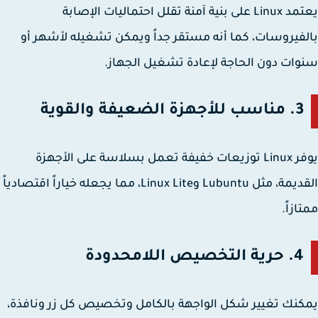
يعتمد Linux على بنية آمنة تقلل احتماليات الإصابة
فيروسات، كما أنه مستقر جداً ويمكن تشغيله لأشهر أو
ات دون الحاجة لإعادة تشغيل الجهاز.
3. مناسب للأجهزة الضعيفة والقوية
يوفر Linux توزيعات خفيفة تعمل بسلاسة على الأجهزة
القديمة، مثل Lubuntu وLinux Lite، مما يجعله خياراً اقتصادياً
ازاً.
4. حرية التخصيص اللامحدودة
نك تغيير شكل الواجهة بالكامل وتخصيص كل زر ونافذة،