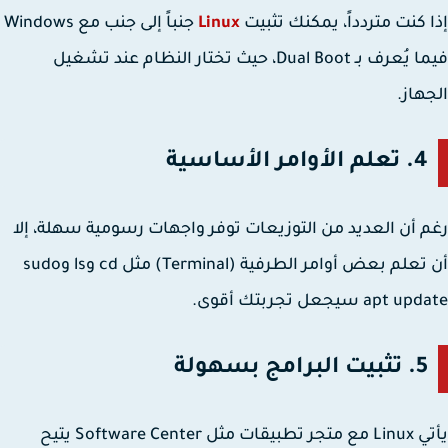
 كنت متردداً، يمكنك تثبيت
Linux
جنباً إلى جنب مع Windows
ا يُعرف بـ
Dual Boot
، حيث تختار النظام عند تشغيل
هاز.
4. تعلم الأوامر الأساسية
 أن العديد من التوزيعات توفر واجهات رسومية سهلة، إلا
علم بعض أوامر الطرفية (Terminal) مثل
cd
و
ls
و
sudo
apt upd
سيجعل تجربتك أقوى.
5. تثبيت البرامج بسهولة
يأتي Linux مع متجر تطبيقات مثل Software Center يتيح