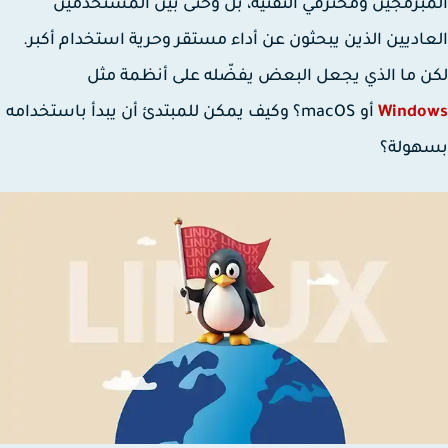
برمجين ومحترفي التقنية، بل وحتى بين المستخدمين
اديين الذين يبحثون عن أداء مستقر وحرية استخدام أكبر.
 ما الذي يجعل البعض يفضّله على أنظمة مثل
Windo
أو macOS؟ وكيف يمكن للمبتدئ أن يبدأ باستخدامه
هولة؟