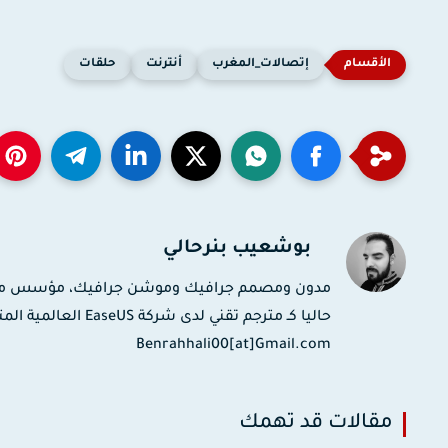
إتصالات_المغرب
أنترنت
حلقات
بوشعيب بنرحالي
حاليا كـ مترجم تقني
Benrahhali00[at]Gmail.com
مقالات قد تهمك