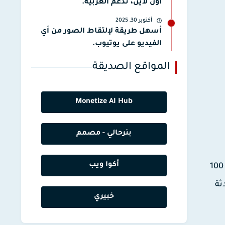
أون لاين، تدعم العربية.
أكتوبر 30, 2025
أسهل طريقة لإلتقاط الصور من أي
الفيديو على يوتيوب.
المواقع الصديقة
Monetize AI Hub
بنرحالي - مصمم
أكوا ويب
من أورانج الذي يمنح 80 جيغا شهريا بسرعة جيدة نسبيا قد تصل أحيانا إلى 100
ثة
خبيري