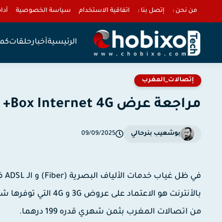
من نحن :
إتصل بنا :
اتفاقية الاستخدام
سياسة الخصوصية
أداة 
الرئيسية
أخبار
حلقات
كمب
إتصالات_المغرب
مراجعة عرض Box Internet 4G+ بـ 199 درهم من اتصالات المغرب
بوشعيب بنرحالي
09/09/2025
في ظل غياب خدمات
الألياف البصرية (Fiber)
و
الـ ADSL
في
بالأنترنت هو الاعتماد على
عروض 3G و 4G
التي توفرها شر
من اتصالات المغرب
بثمن شهري قدره 199 درهما.