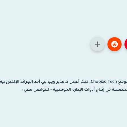
مدون ومصمم جرافيك وموشن جرافيك، مؤسس موقع Chobixo Tech، كنت أعمل كـ مدير ويب في أحد الجرائد الإلك
 لدى شركة EaseUS العالمية المتخصصة في إنتاج أدوات الإدارة الحوسبية - للتواصل معي :