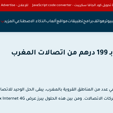
تحويل كود الجافا سكريبت - JavaScript code converter
للإعلان - To Advertise
يوتر
هواتف
برامج
تطبيقات
مواقع
ألعاب
الذكاء الاصطناعي
المزيد
 عدد من المناطق القروية بالمغرب، يبقى الحل الوحيد للاتصا
كات الاتصالات. ومن بين هذه الحلول يبرز عرض