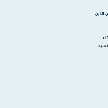
 الذين
من