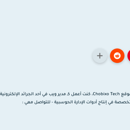
مدون ومصمم جرافيك وموشن جرافيك، مؤسس موقع Chobixo Tech، كنت أعمل كـ مدير ويب في أحد الجرائد الإلك
 لدى شركة EaseUS العالمية المتخصصة في إنتاج أدوات الإدارة الحوسبية - للتواصل معي :