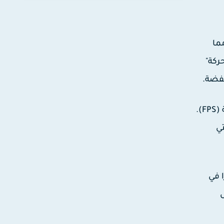
ي الثانية)، مما
ركة"
جدير بالذكر أن الاستفادة من شاشات 120Hz أو 240Hz يتطلب توفر جهاز قادر على إنتاج عدد كافٍ من الإطارات في الثانية (FPS).
ا التي
لآن أكثر توفرًا في
ل