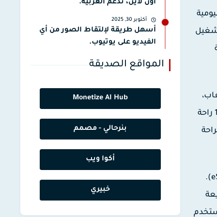
أون لاين، تدعم العربية.
ليومية
أكتوبر 30, 2025
أسهل طريقة لإلتقاط الصور من أي
تشغيل
الفيديو على يوتيوب.
المواقع الصديقة
عاب،
Monetize AI Hub
خصوصًا التنافسية، حيث تصبح الاستجابة أسرع، وحركة العناصر على الشاشة أكثر وضوحًا. كذلك توفر الشاشات 120Hz راحة
بنرحالي - مصمم
راحة
أكوا ويب
أما شاشات 240Hz، فهي مصممة لفئة محددة من المستخدمين، خاصة محترفي الألعاب والرياضات الإلكترونية (eSports).
خبيري
يعة
240 قد تكون ضئيلة للمستخدم