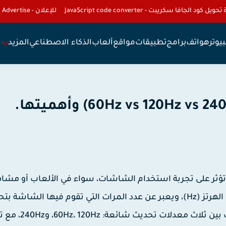
تحويل كود الجافا سكريبت - JavaScript code converter
للإعلان - To Advertise
يوتر
هواتف
برامج
تطبيقات
مواقع
ألعاب
الذكاء الاصطناعي
المزيد
من أهم العوامل التي تؤثر على تجربة استخدام الشاشات، سواء في الألعاب أو مش
الفيديو أو حتى التصفح العادي. يُقاس هذا المعدل بوحدة الهرتز (Hz)، ويعبر عن عدد المرات التي تقوم فيها الشا
الصورة في كل ثانية. في هذا المقال، نستعرض الفروقات ب