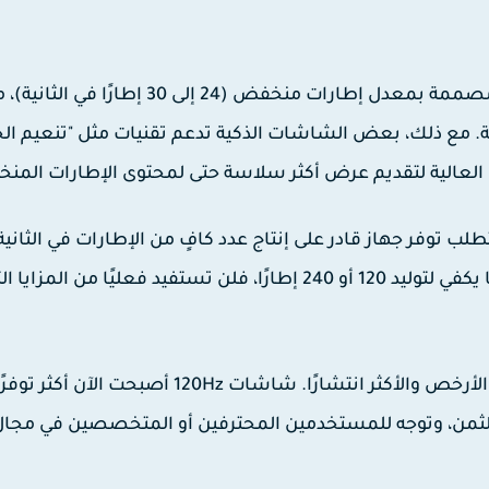
من ناحية تشغيل المحتوى، أغلب الأفلام والمسلسلات مصممة بمعدل إطارات منخفض (24 إلى 30 إطارًا ف
ة. مع ذلك، بعض الشاشات الذكية تدعم تقنيات مثل "تنعيم الح
فإذا لم يكن المعالج الرسومي (GPU) في جهازك قويًا بما يكفي لتوليد 120 أو 240 إطارًا، فلن تستفيد فعليًا من المزاي
أخيرًا، يجب الانتباه إلى عامل السعر. فشاشات 60Hz هي الأرخص والأكثر انتشارًا. شاشات 120Hz أصبحت ا
ت 240Hz فهي غالبًا باهظة الثمن، وتوجه للمستخدمين المحترفين أو المتخصصين في مجا