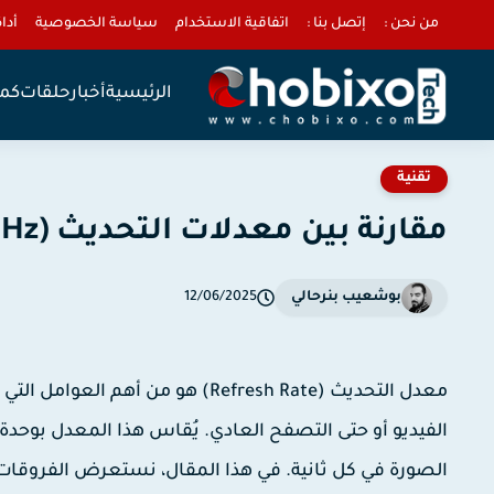
من نحن :
إتصل بنا :
اتفاقية الاستخدام
سياسة الخصوصية
أداة 
الرئيسية
أخبار
حلقات
كمب
تقنية
مقارنة بين معدلات التحديث (60Hz vs 120Hz vs 240Hz) وأهميتها.
بوشعيب بنرحالي
12/06/2025
معدل التحديث (Refresh Rate) هو 