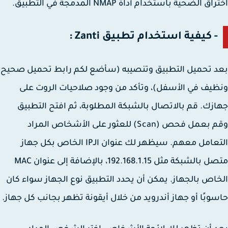
ق الضحية باستخدام أداة NMAP المدمجة في التطبيق.
- كيفية استخدام تطبيق Zanti :
 تحميل التطبيق وتنصيبه (سأضع لكم رابط تحميل صحيح
يف في الأسفل)، وتأكد من وجود صلاحيات الروت على
زك. قم بالاتصال بالشبكة المطلوبة، ثم افتح التطبيق
وقم بعمل فحص (Scan) للعثور على الأشخاص المراد
التعامل معهم. سيظهر لك عنوان الـIP الخاص بكل جهاز
متصل بالشبكة مثل 192.168.1.15، بالإضافة إلى عنوان MAC
اص بالجهاز. يمكن أن يحدد التطبيق نوع الجهاز سواء كان
وبًا أو جهاز أندرويد من خلال أيقونة تظهر بجانب كل جهاز.