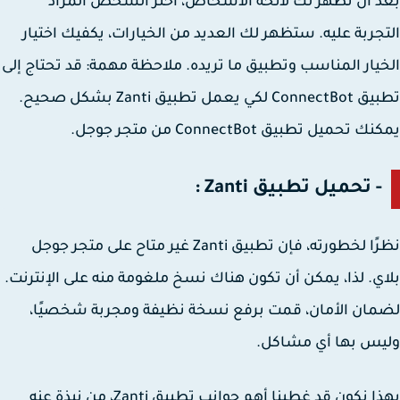
 أن تظهر لك لائحة الأشخاص، اختر الشخص المراد
جربة عليه. ستظهر لك العديد من الخيارات، يكفيك اختيار
يار المناسب وتطبيق ما تريده. ملاحظة مهمة: قد تحتاج إلى
تطبيق ConnectBot لكي يعمل تطبيق Zanti بشكل صحيح.
 تحميل تطبيق ConnectBot من متجر جوجل.
- تحميل تطبيق Zanti :
نظرًا لخطورته، فإن تطبيق Zanti غير متاح على متجر جوجل
ي. لذا، يمكن أن تكون هناك نسخ ملغومة منه على الإنترنت.
ان الأمان، قمت برفع نسخة نظيفة ومجربة شخصيًا،
س بها أي مشاكل.
بهذا نكون قد غطينا أهم جوانب تطبيق Zanti، من نبذة عنه