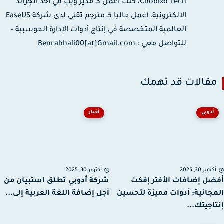
Chobixo Tech، كنت أعمل كـ مدير ويب في أحد الجرائد
الإلكترونية، أعمل حاليا كـ مترجم تقني لدى شركة EaseUS
العالمية المتخصصة في إنتاج أدوات الإدارة الحوسبية -
للتواصل معي : Benrahhali00[at]Gmail.com
قالات قد تهمك
أدوبي
أخبار
توبر 30, 2025
أكتوبر 30, 2025
ل إضافات الأفتر إفكت
شركة أدوبي تطلق استبيان من
جانية: أدوات مميزة لتحسين
أجل إضافة اللغة العربية إلى...
اجيتك...