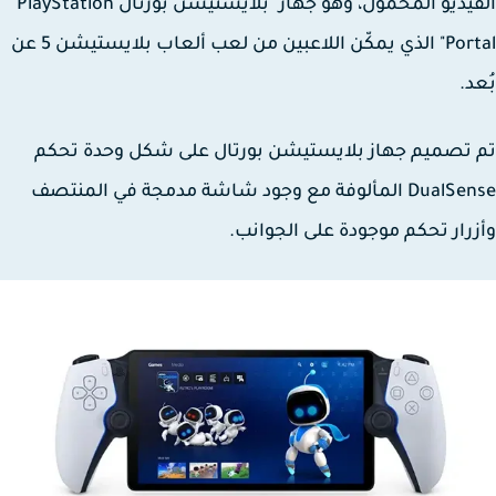
الفيديو المحمول، وهو جهاز "بلايستيشن بورتال PlayStation
Portal" الذي يمكّن اللاعبين من لعب ألعاب بلايستيشن 5 عن
د.
تصميم جهاز بلايستيشن بورتال على شكل وحدة تحكم
DualSense المألوفة مع وجود شاشة مدمجة في المنتصف
رار تحكم موجودة على الجوانب.