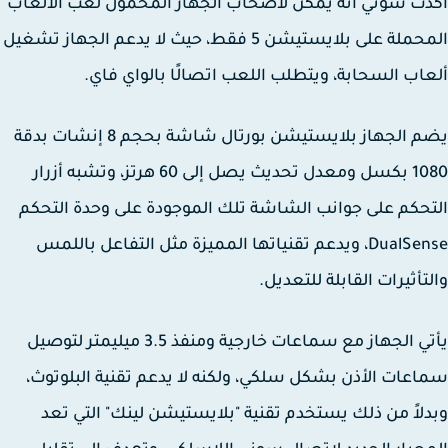
ت سوني أنه يمكن لأصحاب الجهاز المحمول لعب الألعاب
المحملة على بلايستيشن 5 فقط، حيث لا يدعم الجهاز تشغيل
اب السحابة، ويتطلب اللعب اتصالًا بالواي فاي.
يضم الجهاز بلايستيشن بورتال شاشة بحجم 8 إنشات بدقة
1080 بكسل ومعدل تحديث يصل إلى 60 هرتز، وتشبه أزرار
حكم على جوانب الشاشة تلك الموجودة على وحدة التحكم
DualSense، ويدعم تقنياتها المميزة مثل التفاعل باللمس
تأثيرات القابلة للتعديل.
يأتي الجهاز مع سماعات خارجية ومنفذ 3.5 ميليمتر لتوصيل
عات الأذن بشكل سلكي، ولكنه لا يدعم تقنية البلوتوث،
لاً من ذلك يستخدم تقنية "بلايستيشن لينك" التي تعد