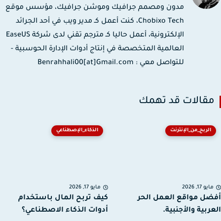
مدون ومصمم جرافيك وموشن جرافيك، مؤسس موقع
Chobixo Tech، كنت أعمل كـ مدير ويب في أحد الجرائد
الإلكترونية، أعمل حاليا كـ مترجم تقني لدى شركة EaseUS
العالمية المتخصصة في إنتاج أدوات الإدارة الحوسبية -
للتواصل معي : Benrahhali00[at]Gmail.com
قالات قد تهمك
الربح_من_الإنترنت
الذكاء_الإصطناعي
يو 17, 2026
مايو 17, 2026
ل مواقع العمل الحر
كيف تربح المال باستخدام
ربية والأجنبية.
أدوات الذكاء الاصطناعي؟