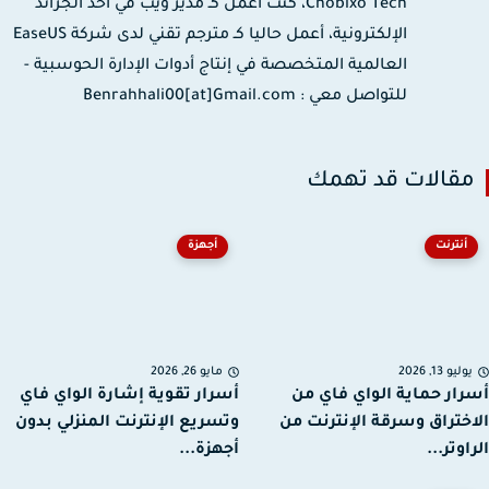
Chobixo Tech، كنت أعمل كـ مدير ويب في أحد الجرائد
الإلكترونية، أعمل حاليا كـ مترجم تقني لدى شركة EaseUS
العالمية المتخصصة في إنتاج أدوات الإدارة الحوسبية -
للتواصل معي : Benrahhali00[at]Gmail.com
قالات قد تهمك
أنترنت
أجهزة
ليو 13, 2026
مايو 26, 2026
ار حماية الواي فاي من
أسرار تقوية إشارة الواي فاي
ختراق وسرقة الإنترنت من
وتسريع الإنترنت المنزلي بدون
وتر...
أجهزة...