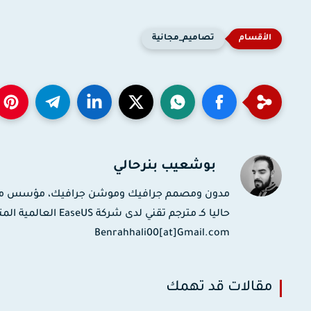
تصاميم_مجانية
بوشعيب بنرحالي
حاليا كـ مترجم تقني
Benrahhali00[at]Gmail.com
مقالات قد تهمك