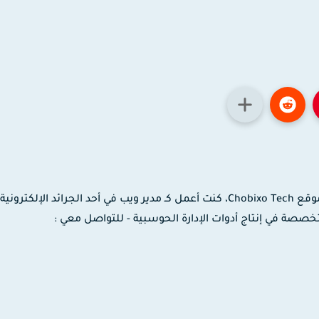
مدون ومصمم جرافيك وموشن جرافيك، مؤسس موقع Chobixo Tech، كنت أعمل كـ مدير ويب في أحد الجرائد الإلك
 لدى شركة EaseUS العالمية المتخصصة في إنتاج أدوات الإدارة الحوسبية - للتواصل معي :