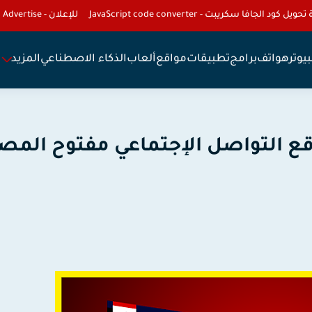
تحويل كود الجافا سكريبت - JavaScript code converter
للإعلان - To Advertise
يوتر
هواتف
برامج
تطبيقات
مواقع
ألعاب
الذكاء الاصطناعي
المزيد
قع التواصل الإجتماعي مفتوح المص