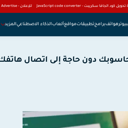
تحويل كود الجافا سكريبت - JavaScript code converter
للإعلان - To Advertise
يوتر
هواتف
برامج
تطبيقات
مواقع
ألعاب
الذكاء الاصطناعي
المزيد
اسوبك دون حاجة إلى اتصال هاتفك