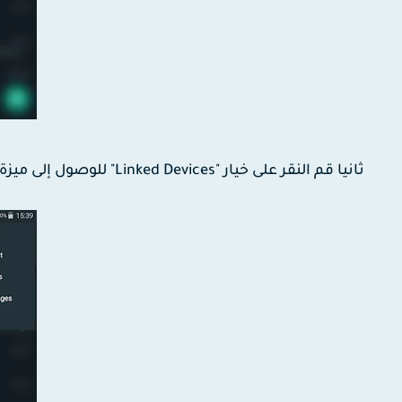
ثانيا قم النقر على خيار "Linked Devices" للوصول إلى ميزة كما هو موضح في الصورة أسفله.