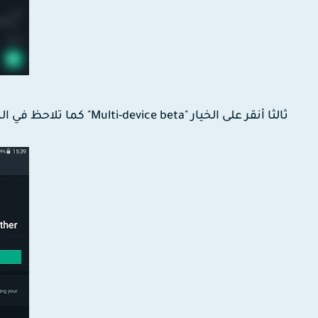
ثالثا أنقر على الخيار "Multi-device beta" كما تلاحظ في الصورة أسفله الميزة لازالت Beta اي تجريبية.