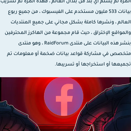
رة لم يسلم اي بلد من بلدان العالم ، فهذه المرة تم تسريب
بيانات 533 مليون مستخدم على الفيسبوك ، من جميع ربوع
الم ، ونشرها كاملة بشكل مجاني على جميع المنتديات
مواقع الإختراق ، حيث قام مجموعة من الهاكرز المحترفين
بنشر هذه البيانات على منتدى RaidForum ، وهو منتدى
خصص في مشاركة قواعد بيانات ضخمة أو معلومات تم
يعها أو استخراجها أو تسريبها.