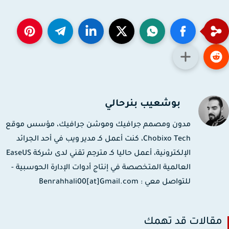
بوشعيب بنرحالي
مدون ومصمم جرافيك وموشن جرافيك، مؤسس موقع
Chobixo Tech، كنت أعمل كـ مدير ويب في أحد الجرائد
الإلكترونية، أعمل حاليا كـ مترجم تقني لدى شركة EaseUS
العالمية المتخصصة في إنتاج أدوات الإدارة الحوسبية -
للتواصل معي : Benrahhali00[at]Gmail.com
قالات قد تهمك