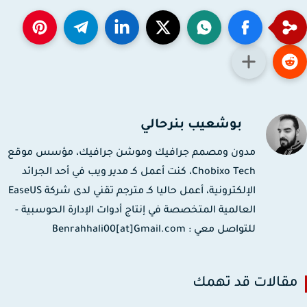
بوشعيب بنرحالي
مدون ومصمم جرافيك وموشن جرافيك، مؤسس موقع
Chobixo Tech، كنت أعمل كـ مدير ويب في أحد الجرائد
الإلكترونية، أعمل حاليا كـ مترجم تقني لدى شركة EaseUS
العالمية المتخصصة في إنتاج أدوات الإدارة الحوسبية -
للتواصل معي : Benrahhali00[at]Gmail.com
قالات قد تهمك