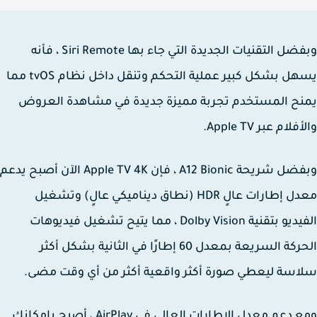
وبفضل التقنيات الجديدة التي جاء بها Siri Remote ، فأنه
يسهل بشكل كبير عملية التحكم وتنقل داخل نظام tvOS مما
ح المستخدم تجربة مميزة جديدة في مشاهدة العروض
لام عبر Apple TV.
وبفضل شريحة A12 Bionic ، فإن Apple TV 4K الآن أصبح يدعم
معدل إطارات عالٍ HDR (نطاق ديناميكي عالٍ) وتشغيل
الفيديو بتقنية Dolby Vision ، مما يتيح تشغيل فيديوهات
الحركة السريعة بمعدل 60 إطارًا في الثانية بشكل أكثر
سة ليعطي صورة أكثر واقعية أكثر من أي وقت مضى.
ومع دعم معدل الإطارات العالي في AirPlay ، أصبح بإمكانك