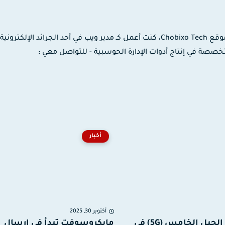
مدون ومصمم جرافيك وموشن جرافيك، مؤسس موقع Chobixo Tech، كنت أعمل كـ مدير ويب في أحد الجرائد الإلك
 لدى شركة EaseUS العالمية المتخصصة في إنتاج أدوات الإدارة الحوسبية - للتواصل معي :
أخبار
أكتوبر 30, 2025
إطلاق خدمة الجيل الخامس (5G) في
مايكروسوفت تبدأ في إرسال