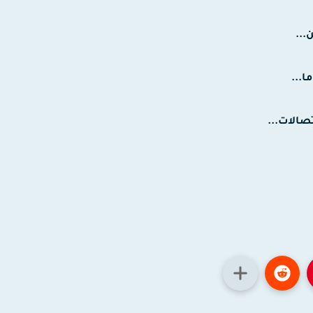
...
ا...