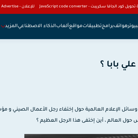
تحويل كود الجافا سكريبت - JavaScript code converter
للإعلان - To Advertise
يوتر
هواتف
برامج
تطبيقات
مواقع
ألعاب
الذكاء الاصطناعي
المزيد
ي بابا ؟
ى وسائل الإعلام العالمية حول إختفاء رجل الأعمال الصيني و 
اس حول العالم ، أين إختفى هذا الرجل العظيم ؟