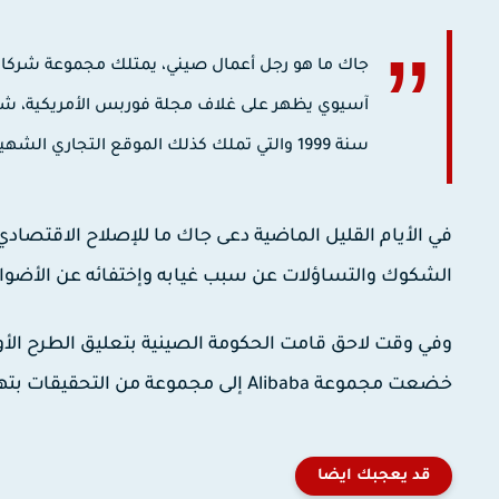
جاك ما هو رجل أعمال صيني، يمتلك مجموعة شركات ت
آسيوي يظهر على غلاف مجلة فوربس الأمريكية، شغل
سنة 1999 والتي تملك كذلك الموقع التجاري الشهير علي إكسبريس ، وذالك قبل تقاعده سنة 10 مايو 2013.
في الأيام القليل الماضية دعى جاك ما للإصلاح الاقتصادي 
الشكوك والتساؤلات عن سبب غيابه وإختفائه عن الأضواء
خضعت مجموعة Alibaba إلى مجموعة من التحقيقات بتهمة الإحتكار ، وقد خضع كلاهما إلى الرقابة من طرف الحكومة.
قد يعجبك ايضا