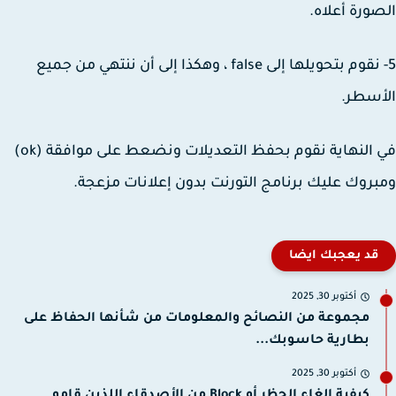
ورة أعلاه.
5- نقوم بتحويلها إلى false ، وهكذا إلى أن ننتهي من جميع
سطر.
في النهاية نقوم بحفظ التعديلات ونضعط على موافقة (ok)
روك عليك برنامج التورنت بدون إعلانات مزعجة.
قد يعجبك ايضا
أكتوبر 30, 2025
مجموعة من النصائح والمعلومات من شأنها الحفاظ على
بطارية حاسوبك...
أكتوبر 30, 2025
كيفية إلغاء الحظر أو Block من الأصدقاء اللذين قامو