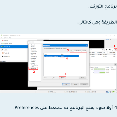
امج التورنت.
ريقة وهي كالتالي: