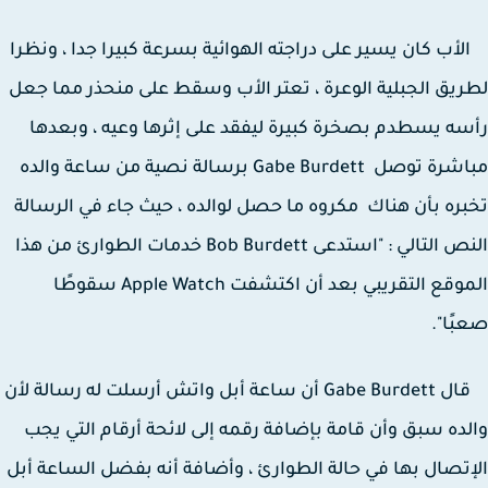
ب كان يسير على دراجته الهوائية بسرعة كبيرا جدا ، ونظرا
يق الجبلية الوعرة ، تعتر الأب وسقط على منحذر مما جعل
ه يسطدم بصخرة كبيرة ليفقد على إثرها وعيه ، وبعدها
مباشرة توصل Gabe Burdett برسالة نصية من ساعة والده
ره بأن هناك مكروه ما حصل لوالده ، حيث جاء في الرسالة
النص التالي : "استدعى Bob Burdett خدمات الطوارئ من هذا
الموقع التقريبي بعد أن اكتشفت Apple Watch سقوطًا
ًا".
قال Gabe Burdett أن ساعة أبل واتش أرسلت له رسالة لأن
ده سبق وأن قامة بإضافة رقمه إلى لائحة أرقام التي يجب
تصال بها في حالة الطوارئ ، وأضافة أنه بفضل الساعة أبل