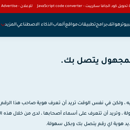
تحويل كود الجافا سكريبت - JavaScript code converter
للإعلان - To Advertise
يوتر
هواتف
برامج
تطبيقات
مواقع
ألعاب
الذكاء الاصطناعي
المزيد
لمجهول يتصل بك.
يه ، ولكن في نفس الوقت تريد أن تعرف هوية صاحب هذا الرقم ،
ة ، وتريد أن تتعرف على أسماء أصحابها ، لدى من خلال هذه ال
د هوية اي رقم يتصل بك وبكل سهولة.