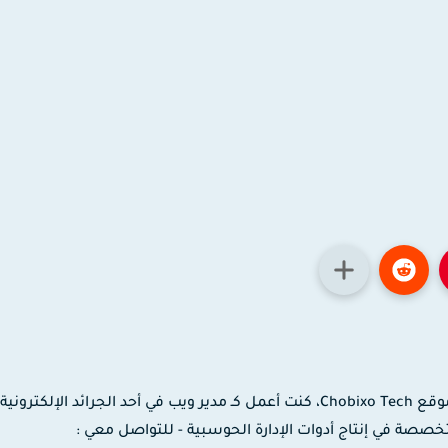
مدون ومصمم جرافيك وموشن جرافيك، مؤسس موقع Chobixo Tech، كنت أعمل كـ مدير ويب في أحد الجرائد الإلك
 لدى شركة EaseUS العالمية المتخصصة في إنتاج أدوات الإدارة الحوسبية - للتواصل معي :