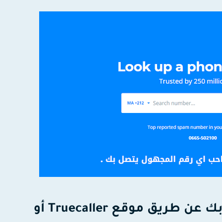
- التعرف على هوية اي رقم يتصل بك عن طريق موقع Truecaller أو