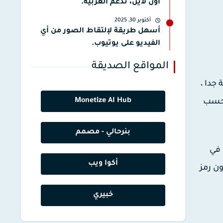
أون لاين، تدعم العربية.
أكتوبر 30, 2025
أسهل طريقة لإلتقاط الصور من أي
الفيديو على يوتيوب.
المواقع الصديقة
جدا ،
Monetize AI Hub
ن 1.7 بليون رقم وذالك حسب
بنرحالي - مصمم
من أجل التسجيل في
أكوا ويب
ن رمز
خبيري