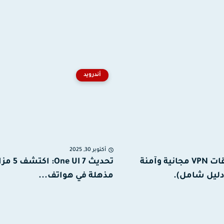
أندرويد
أكتوبر 30, 2025
أفضل تطبيقات VPN مجانية وآمنة
تحديث One UI 7: اكت
مذهلة في هواتف...