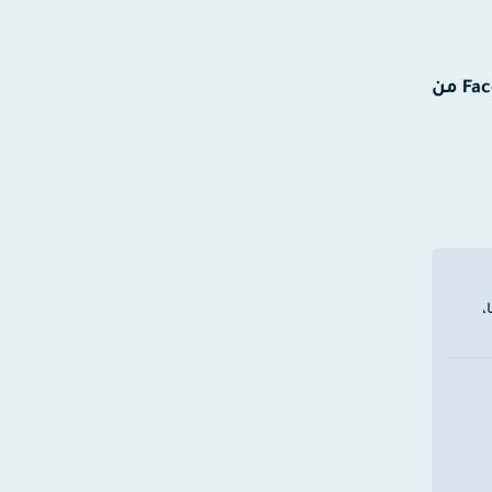
كيف تحمي حسابك على Facebook من
،