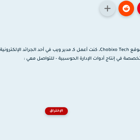
مدون ومصمم جرافيك وموشن جرافيك، مؤسس موقع Chobixo Tech، كنت أعمل كـ مدير ويب في أحد الجرائد الإلك
 لدى شركة EaseUS العالمية المتخصصة في إنتاج أدوات الإدارة الحوسبية - للتواصل معي :
الإختراق