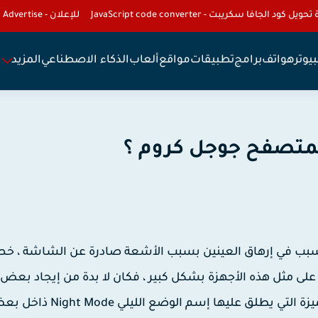
تحويل كود الجافا سكريبت - JavaScript code converter
للإعلان - To Advertise
يوتر
هواتف
برامج
تطبيقات
مواقع
ألعاب
الذكاء الاصطناعي
المزيد
لمتصفح جوجل كروم ؟
بب في إرهاق العينين بسبب الأشعة صادرة عن الشاشة ، خ
ى مثل هذه الأجهزة بشكل كبير ، فكان لا بدة من إيجاد بعض 
للحد من الاثار السلبية للإستخدام المواصل ، لذا جاءت الميزة التي يطلق عليها إسم الوضع الليل