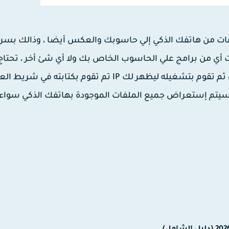
ن خلاله نقل الملفات من هاتفك الذكي إلي حاسوبك والعكس أيضا ، وذالك بسر
ت أي من برامج علي الحاسوب الخاص بك ولا أي شئ أخر ، تحتا
إلى تتبيث تطبيق " WiFi File Explorer " على هاتفك الذكي ، ثم تقوم بتشغيله ليظهر لك IP تم تقوم بكتابته 
 سيتم إستعراض جميع الملفات الموجودة بهاتفك الذكي سواء