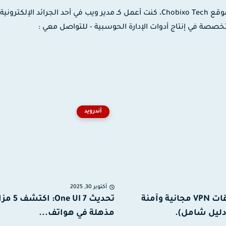
مدون ومصمم جرافيك وموشن جرافيك، مؤسس موقع Chobixo Tech، كنت أعمل كـ مدير ويب في أحد الجرائد الإلك
 لدى شركة EaseUS العالمية المتخصصة في إنتاج أدوات الإدارة الحوسبية - للتواصل معي :
أندرويد
أكتوبر 30, 2025
أفضل تطبيقات VPN مجانية وآمنة
تحديث One UI 7: اكت
مذهلة في هواتف...