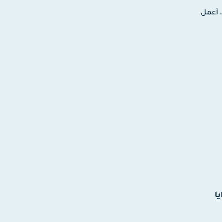
ترونية، أعمل
شف 5 مزايا