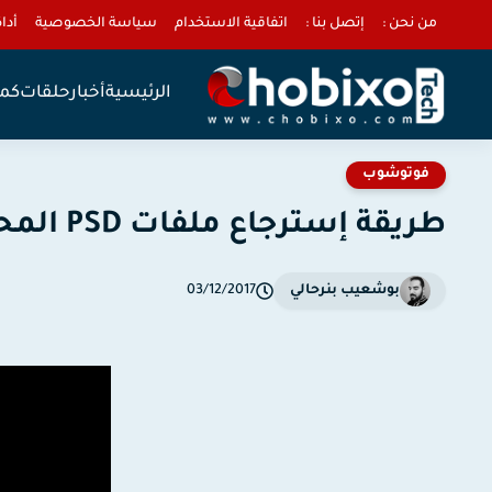
من نحن :
إتصل بنا :
اتفاقية الاستخدام
سياسة الخصوصية
أداة 
الرئيسية
أخبار
حلقات
كمب
فوتوشوب
طريقة إسترجاع ملفات PSD المحفوظة داخل ملفات PNG.
بوشعيب بنرحالي
03/12/2017