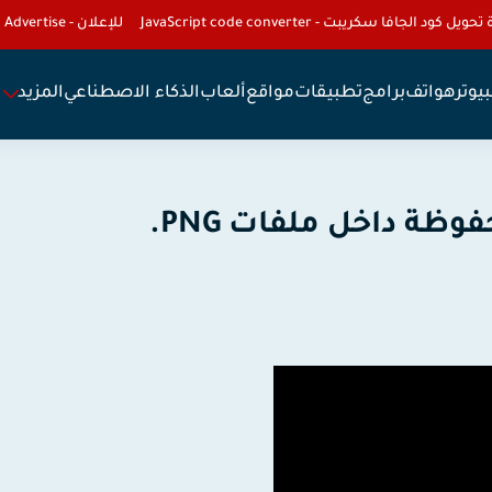
تحويل كود الجافا سكريبت - JavaScript code converter
للإعلان - To Advertise
يوتر
هواتف
برامج
تطبيقات
مواقع
ألعاب
الذكاء الاصطناعي
المزيد