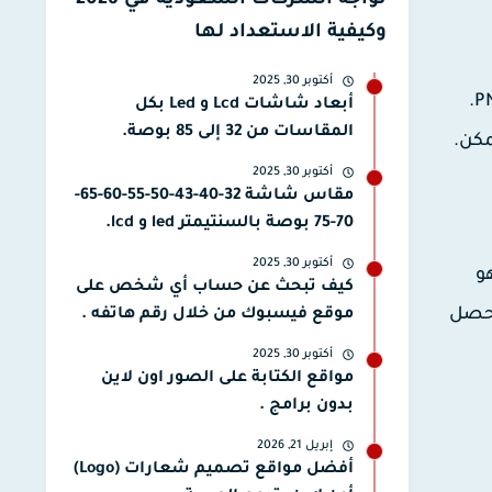
تواجه الشركات السعودية في 2026
وكيفية الاستعداد لها
أكتوبر 30, 2025
يتعرض مصمم الجرافيك للعديد من الأخطاء، ومن بين هذه الأخطاء يتمثل إحداها في حفظ ملف الـ PSD داخل ملف الـ PNG.
أبعاد شاشات Lcd و Led بكل
المقاسات من 32 إلى 85 بوصة.
مكن.
أكتوبر 30, 2025
مقاس شاشة 32-40-43-50-55-60-65-
70-75 بوصة بالسنتيمتر led و lcd.
أكتوبر 30, 2025
PSD داخل ملف الـ PNG، هذا هو
كيف تبحث عن حساب أي شخص على
 حصل
موقع فيسبوك من خلال رقم هاتفه .
أكتوبر 30, 2025
مواقع الكتابة على الصور اون لاين
بدون برامج .
إبريل 21, 2026
أفضل مواقع تصميم شعارات (Logo)