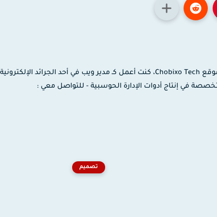
مدون ومصمم جرافيك وموشن جرافيك، مؤسس موقع Chobixo Tech، كنت أعمل كـ مدير ويب في أحد الجرائد الإلك
 لدى شركة EaseUS العالمية المتخصصة في إنتاج أدوات الإدارة الحوسبية - للتواصل معي :
تصميم