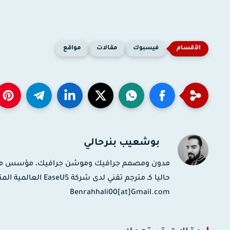
فيسبوك
مقالات
مواقع
بوشعيب بنرحالي
حاليا كـ مترجم تقني
Benrahhali00[at]Gmail.com