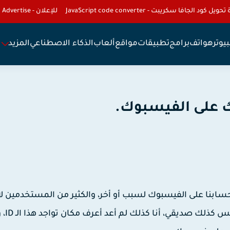
تحويل كود الجافا سكريبت - JavaScript code converter
للإعلان - To Advertise
يوتر
هواتف
برامج
تطبيقات
مواقع
ألعاب
الذكاء الاصطناعي
المزيد
حيان قد نحتاج إلى معرفة الـ ID الخاص بحسابنا على الفيسبوك لسبب أو أخر، والكثير من المستخدمين ل
يعرفون أين يجدون هذا ا