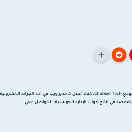
مدون ومصمم جرافيك وموشن جرافيك، مؤسس موقع Chobixo Tech، كنت أعمل كـ مدير ويب في أحد الجرائد الإلك
 لدى شركة EaseUS العالمية المتخصصة في إنتاج أدوات الإدارة الحوسبية - للتواصل معي :