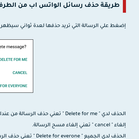
طريقة حذف رسائل الواتس اب من الطرف
إضغط علي الرسالة التي تريد حذفها لعدة ثواني سيظهر أم
الحذف لدي " Delete for me " تعني حذف الرسالة من عندك انت فقط.
إلغاء " cancel " تعني إلغاء مسح الرسالة.
الحذف لدي الجميع " Delete for everone " تعني حذف الرسالة من جهازي ووجهاز الطرف المرسل اليه.