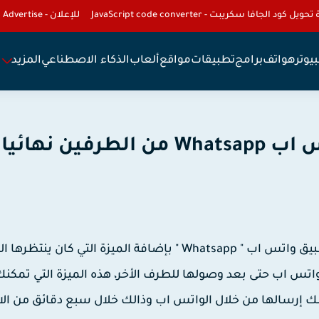
تحويل كود الجافا سكريبت - JavaScript code converter
للإعلان - To Advertise
يوتر
هواتف
برامج
تطبيقات
مواقع
ألعاب
الذكاء الاصطناعي
المزيد
ن نهائيا.
وأخيرا قامت شركة فيسبوك " Facebook " المالكة لتطبيق واتس اب " Whatsapp " بإضافة الميزة التي كان
واتس اب حتى بعد وصولها للطرف الأخر، هذه الميزة التي تمكن
نك إرسالها من خلال الواتس اب وذالك خلال سبع دقائق من ال