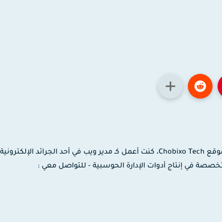
مدون ومصمم جرافيك وموشن جرافيك، مؤسس موقع Chobixo Tech، كنت أعمل كـ مدير ويب في أحد الجرائد الإلك
 لدى شركة EaseUS العالمية المتخصصة في إنتاج أدوات الإدارة الحوسبية - للتواصل معي :