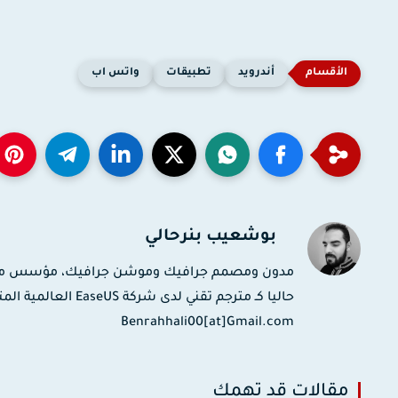
أندرويد
تطبيقات
واتس اب
بوشعيب بنرحالي
حاليا كـ مترجم تقني
Benrahhali00[at]Gmail.com
مقالات قد تهمك