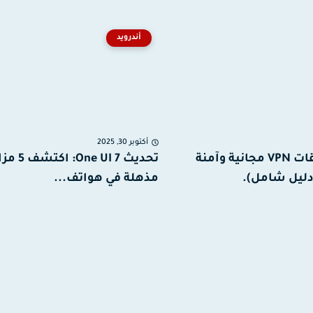
أندرويد
أكتوبر 30, 2025
أفضل تطبيقات VPN مجانية وآمنة
تحديث One UI 7: اكت
مذهلة في هواتف...