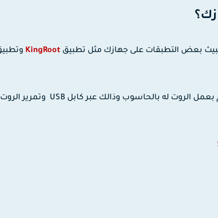
زك؟
ثبيث بعض التطبقات على جهازك مثل تطبيق
KingRoot
وتطبيق
الطريقة الثانية تتمثل في ربط الجهاز الذي تريد أن تقوم بعمل الروت له بالحاسوب وذالك عبر كا