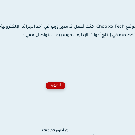
مدون ومصمم جرافيك وموشن جرافيك، مؤسس موقع Chobixo Tech، كنت أعمل كـ مدير ويب في أحد الجرائد الإلك
 لدى شركة EaseUS العالمية المتخصصة في إنتاج أدوات الإدارة الحوسبية - للتواصل معي :
أندرويد
أكتوبر 30, 2025