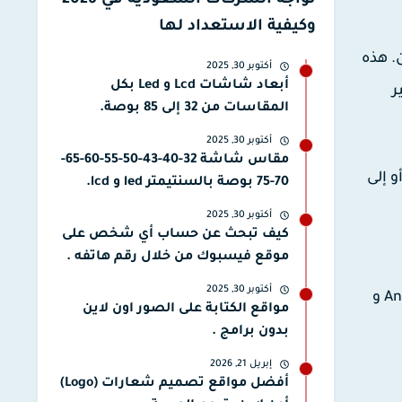
تواجه الشركات السعودية في 2026
وكيفية الاستعداد لها
. هذه
أكتوبر 30, 2025
أبعاد شاشات Lcd و Led بكل
ر
المقاسات من 32 إلى 85 بوصة.
أكتوبر 30, 2025
مقاس شاشة 32-40-43-50-55-60-65-
 إلى
70-75 بوصة بالسنتيمتر led و lcd.
أكتوبر 30, 2025
كيف تبحث عن حساب أي شخص على
موقع فيسبوك من خلال رقم هاتفه .
أكتوبر 30, 2025
عمومًا، الروت هو مصطلح يشير إلى الوصول الكامل إلى نظام التشغيل ويستخدم بشكل شائع في سياق أنظمة Android و
مواقع الكتابة على الصور اون لاين
بدون برامج .
إبريل 21, 2026
أفضل مواقع تصميم شعارات (Logo)