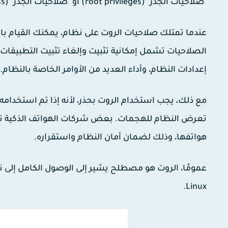
"صلاحيات الجذر" (root privileges) أو "صلاحيات الجذر" (root access).
عندما تمتلك صلاحيات الروت على نظام، يمكنك القيام بال
الصلاحيات تشمل إمكانية تثبيت وإلغاء تثبيت التطبيقات
إعدادات النظام، وأداء العديد من الأوامر الخاصة بالنظام.
مع ذلك، يجب استخدام الروت بحذر، لأنه إذا تم استخدام
تعرض النظام للهجمات. بعض شركات الهواتف الذكية ت
هواتفها، وذلك لضمان أمان النظام واستقراره.
Linux.