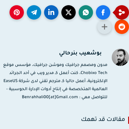
بوشعيب بنرحالي
مدون ومصمم جرافيك وموشن جرافيك، مؤسس موقع
Chobixo Tech، كنت أعمل كـ مدير ويب في أحد الجرائد
الإلكترونية، أعمل حاليا كـ مترجم تقني لدى شركة EaseUS
العالمية المتخصصة في إنتاج أدوات الإدارة الحوسبية -
للتواصل معي : Benrahhali00[at]Gmail.com
قالات قد تهمك