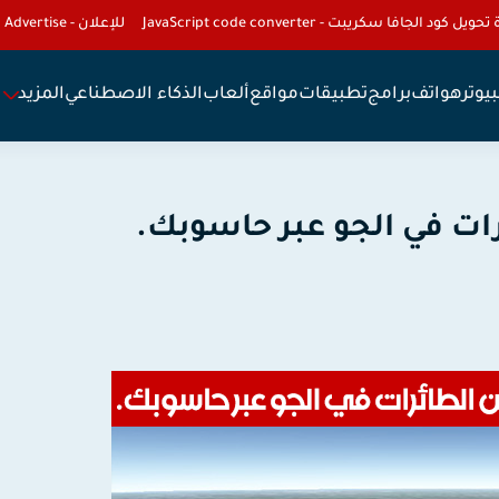
تحويل كود الجافا سكريبت - JavaScript code converter
للإعلان - To Advertise
يوتر
هواتف
برامج
تطبيقات
مواقع
ألعاب
الذكاء الاصطناعي
المزيد
ات في الجو عبر حاسوبك.