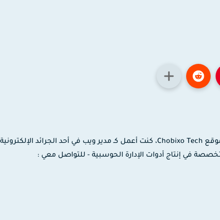
مدون ومصمم جرافيك وموشن جرافيك، مؤسس موقع Chobixo Tech، كنت أعمل كـ مدير ويب في أحد الجرائد الإلك
 لدى شركة EaseUS العالمية المتخصصة في إنتاج أدوات الإدارة الحوسبية - للتواصل معي :