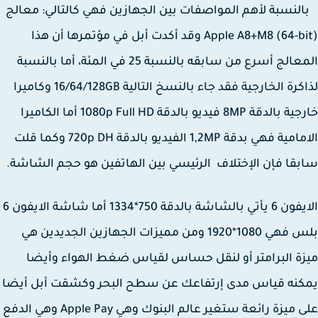
نسبة لأهم المواصفات بين الجهازين فهي كالتالي: معالج
(Apple A8+M8 (64-bit وقد أكدت أبل في مؤتمرها أن هذا
المعالج أسرع من سابقه بالنسبة 25 في المئة، أما بالنسبة
لذاكرة الخارجية فقد جاء بالنسخ التالية 16/64/128GB وكاميرا
خارجية بالدقة 8MP فيديو بالدقة 1080p Full HD أما الكاميرا
الامامية فهي بدقة 1,2MP الفيديو بالدقة 720p DH وكما قلت
قا فإن الإختلاف الرئيسي بين الهاتفين هو حجم الشاشة.
الايفون 6 يأتي بالشاشة بالدقة 750*1334 أما شاشة الايفون 6
بلس فهي 1080*1920 ومن مميزات الجهازين الجديدين هي
ة البرامتر أو لنقل حساس لقياس ضغط الهواء وأيضا
نه قياس مدى إرتفاعك عن سطح البحر وكشقت أبل أيضا
على ميزة رائعة ستغير عالم البنوك وهي Apple Pay وهي الدفع