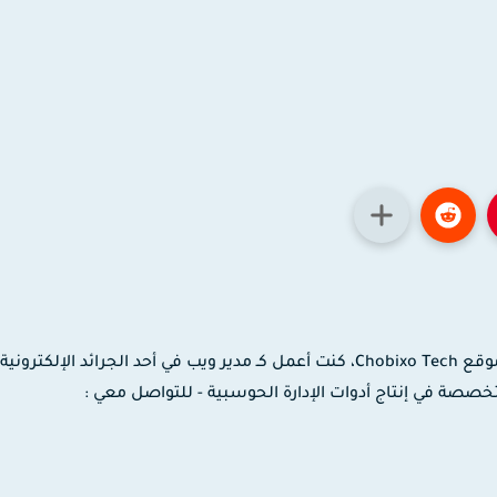
مدون ومصمم جرافيك وموشن جرافيك، مؤسس موقع Chobixo Tech، كنت أعمل كـ مدير ويب في أحد الجرائد الإلك
 لدى شركة EaseUS العالمية المتخصصة في إنتاج أدوات الإدارة الحوسبية - للتواصل معي :