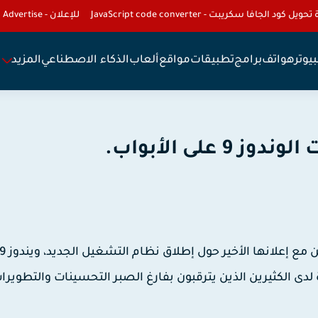
تحويل كود الجافا سكريبت - JavaScript code converter
للإعلان - To Advertise
يوتر
هواتف
برامج
تطبيقات
مواقع
ألعاب
الذكاء الاصطناعي
المزيد
لى الأبواب.
 لدى الكثيرين الذين يترقبون بفارغ الصبر التحسينات والتطويرات