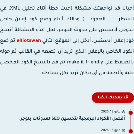
أحيانا قد تواجهتك مشكلة (‏حدث خطأ أثناء تحليل XML، في
طر ....، العمود ..) وذالك أتناء وضع كود إعلان خاص
جل أدسنس على مدونة البلوجر، لحل هذه المشكلة أنسخ
 إعلان أدسنس، أدخل إلى الموقع التالي
elliotswan
ثم ضع
ود الخاص بالإعلان اللذي تريد أن تضعه في القالب ثم حوله
بالضغط على make it friendly ثم قم بالنسخ الكود المحصل
ه وألصقه في أي مكان تريد بكل بساطة .
قد يعجبك ايضا
مايو 18, 2026
أفضل الأكواد البرمجية لتحسين SEO لمدونات بلوجر.
مايو 13, 2026