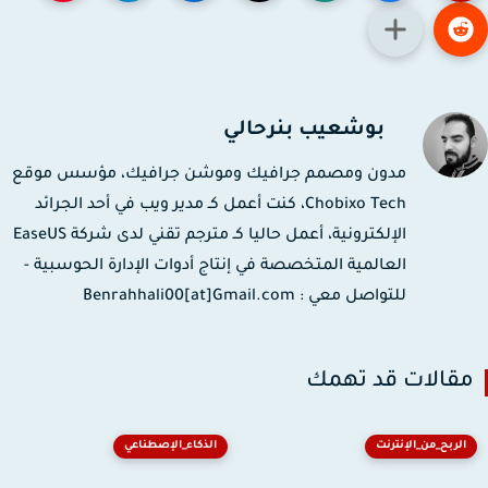
بوشعيب بنرحالي
مدون ومصمم جرافيك وموشن جرافيك، مؤسس موقع
Chobixo Tech، كنت أعمل كـ مدير ويب في أحد الجرائد
الإلكترونية، أعمل حاليا كـ مترجم تقني لدى شركة EaseUS
العالمية المتخصصة في إنتاج أدوات الإدارة الحوسبية -
للتواصل معي : Benrahhali00[at]Gmail.com
قالات قد تهمك
الربح_من_الإنترنت
الذكاء_الإصطناعي