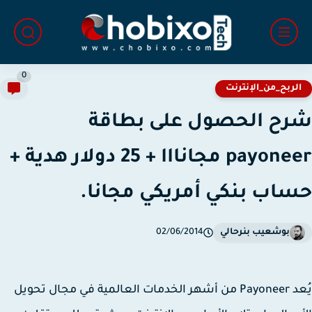
0
لربح_من_الإنترنت
ح الحصول على بطاقة
payoneer مجانااا + 25 دولار هدية +
اب بنكي أمريكي مجانا.
بوشعيب بنرحالي
02/06/2014
د
Payoneer
من أشهر الخدمات العالمية في مجال تحويل