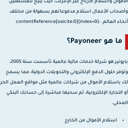
موال واستلام الأرباح عبر الإنترنت، حيث يتيح للمستقلين
حاب الأعمال استلام مدفوعاتهم بسهولة من مختلف
لم. :contentReference[oaicite:0]{index=0}
ما هو Payoneer؟
بايونير هو شركة خدمات مالية عالمية تأسست سنة 2005،
فر حلول الدفع الإلكتروني والتحويلات الدولية، مما يسمح
باستلام الأموال من شركات عالمية مثل مواقع العمل الحر
التجارة الإلكترونية، ثم سحبها مباشرة إلى حسابك البنكي
حلي.
استلام الأموال من الخارج