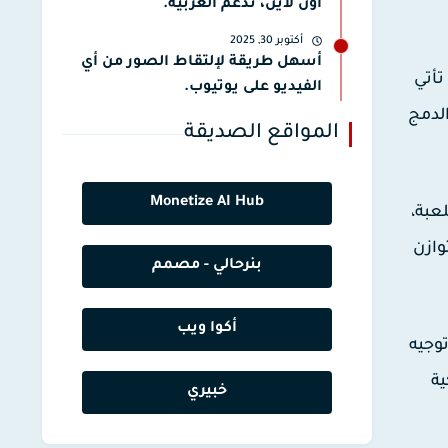
أون لاين، تدعم العربية.
أكتوبر 30, 2025
أسهل طريقة لإلتقاط الصور من أي
ت تأتي
الفيديو على يوتيوب.
الدمج
المواقع الصديقة
Monetize AI Hub
عبة،
وازن
بنرحالي - مصمم
أكوا ويب
وجيه
ية
خبيري