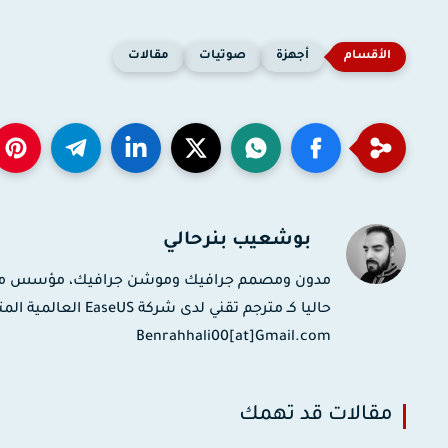
أجهزة
صوتيات
مقالات
بوشعيب بنرحالي
حاليا كـ مترجم تقني
Benrahhali00[at]Gmail.com
مقالات قد تهمك