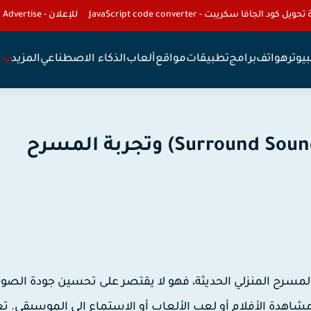
تحويل كود الجافا سكريبت - JavaScript code converter
للإعلان - To Advertise
يوتر
هواتف
برامج
تطبيقات
مواقع
ألعاب
الذكاء الاصطناعي
المزيد
أهمية نظام الصوت المحيطي (Surround Sound) وتجربة المسرح
مسرح المنزلي الحديثة، فهو لا يقتصر على تحسين جودة الصو
اهدة الأفلام أو لعب الألعاب أو الاستماع إلى الموسيقى. ت