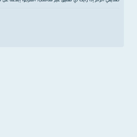
صديقي الزائر إذا رأيت اي تعليق غير مناسب، المرجوا إبلاغنا ع