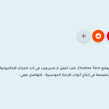
مدون ومصمم جرافيك وموشن جرافيك، مؤسس موقع Chobixo Tech، كنت أعمل كـ مدير ويب في أحد الجرائد الإلك
 لدى شركة EaseUS العالمية المتخصصة في إنتاج أدوات الإدارة الحوسبية - للتواصل معي :