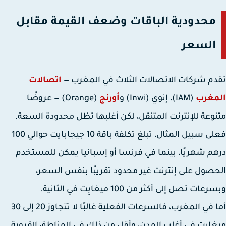
محدودية الباقات وضعف القيمة مقابل
السعر
م شركات الاتصالات الثلاث في المغرب —
اتصالات
مغرب
(IAM)
،
إنوي (Inwi)
و
أورنج
(Orange)
— عروضًا
وعة للإنترنت المتنقل، لكن أغلبها تظل محدودة السعة.
 سبيل المثال، تبلغ تكلفة باقة 10 جيجابايت حوالي
100
م شهريًا
، بينما في فرنسا أو إسبانيا يمكن للمستخدم
حصول على
إنترنت غير محدود تقريبًا
بنفس السعر،
ات تصل إلى أكثر من 100 ميغابِت في الثانية.
 في المغرب، فالسرعات الفعلية غالبًا لا تتجاوز
20 إلى 30