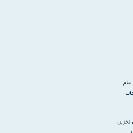
 عام
هات
 تخزين