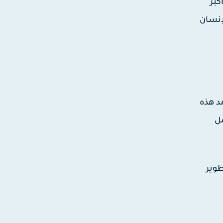
 أكبر
إنسان
مد هذه
صل
طوير