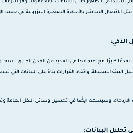
ر الأبحاث الآن باتجاه شبكات الجيل السادس (6G)، التي ستبدأ في الظهور خلال السنوات القادمة وستوفر سرعات
، مثل الاتصال المباشر بالأجهزة الصغيرة المزروعة في جسم ال
 حققت تقدمًا كبيرًا، مع اعتمادها في العديد من المدن الكبرى. ستعت
البيئة المحيطة، واتخاذ القرارات بناءً على البيانات التي تح
 الازدحام، وسيسهم أيضًا في تحسين وسائل النقل العامة وت