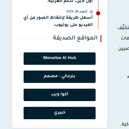
أون لاين، تدعم العربية.
أكتوبر 30, 2025
أسهل طريقة لإلتقاط الصور من أي
الفيديو على يوتيوب.
كيُّف.
المواقع الصديقة
هات
صيين
Monetize AI Hub
بنرحالي - مصمم
أكوا ويب
خبيري
 الذكية.