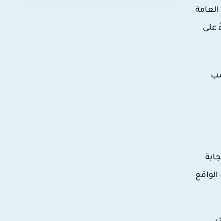
 العامة
 على
سب
رعة واستجابة
الواقع