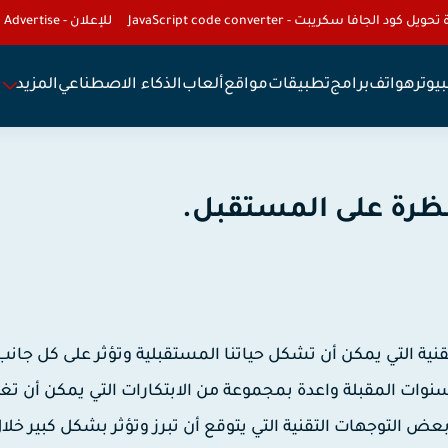
تحويل كود الجافا سكريبت - JavaScript code converter
للإعلان - To Advertise
يوتر
هواتف
برامج
تطبيقات
مواقع
ألعاب
الذكاء الاصطناعي
المزيد
إلى التطورات التقنية التي يمكن أن تشكل حياتنا المستقبلية وتؤثر على كل جا
لسنوات المقبلة واعدة بمجموعة من الابتكارات التي يمكن أن تغي
بعض التوجهات التقنية التي يتوقع أن تبرز وتؤثر بشكل كبير خلا