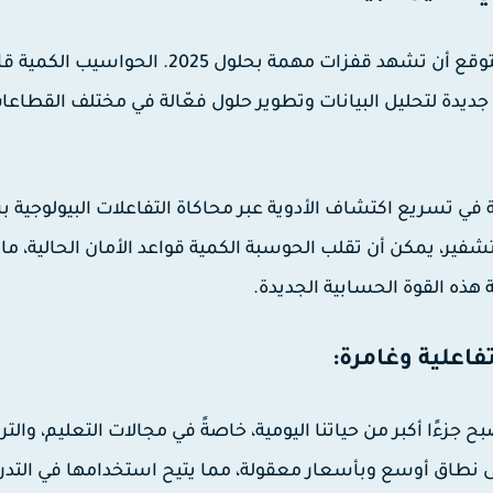
الحوسبة الكمية هي مجال متقدم يتطور بسرعة، ومن المتوقع أن تشهد قفزات مهمة بحلول 2025. الحواس
جديدة لتحليل البيانات وتطوير حلول فعّالة في مختلف القطاعا
في تسريع اكتشاف الأدوية عبر محاكاة التفاعلات البيولوجية 
شفير، يمكن أن تقلب الحوسبة الكمية قواعد الأمان الحالية، ما
هذه القوة الحسابية الجديدة.
قع المعزز (AR) والواقع الافتراضي (VR) ستصبح جزءًا أكبر من حياتنا اليومية، خاصةً في مجالات التعليم، وال
يات متاحة على نطاق أوسع وبأسعار معقولة، مما يتيح استخدامها في التد