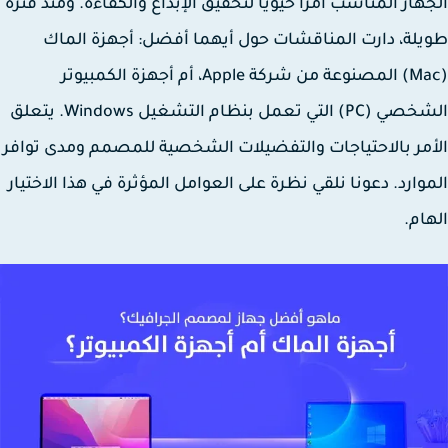
هاز المناسب أمرًا حيويًا لتحقيق الإبداع والكفاءة. ومنذ فترة
لة، دارت المناقشات حول أيهما أفضل: أجهزة الماك
(Mac) المصنوعة من شركة Apple، أم أجهزة الكمبيوتر
الشخصي (PC) التي تعمل بنظام التشغيل Windows. يتعلق
مر بالاحتياجات والتفضيلات الشخصية للمصمم ومدى توافر
وارد. دعونا نلقي نظرة على العوامل المؤثرة في هذا الاختيار
ام.