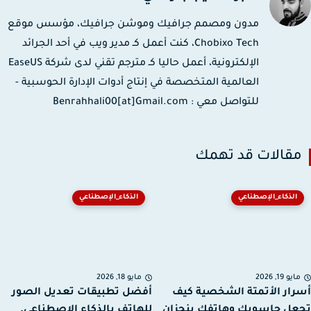
مدون ومصمم جرافيك وموشن جرافيك، مؤسس موقع
Chobixo Tech، كنت أعمل كـ مدير ويب في أحد الجرائد
الإلكترونية، أعمل حاليا كـ مترجم تقني لدى شركة EaseUS
العالمية المتخصصة في إنتاج أدوات الإدارة الحوسبية -
للتواصل معي : Benrahhali00[at]Gmail.com
قالات قد تهمك
الذكاء_الإصطناعي
الذكاء_الإصطناعي
يو 19, 2026
مايو 18, 2026
ار الأتمتة الشخصية كيف
أفضل تطبيقات تعديل الصور
ل حاسوبك وهاتفك ينجزان
للهاتف بالذكاء الإصطناعي.