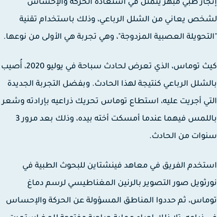
از طبي مبهر يتمثل في استعادة الحركة والإحساس
ص يعاني من الشلل الرباعي، وذلك باستخدام تقنية
تحويلة العصبية المزدوجة"، وهي تجربة هي الأولى من نوعها.
كيث توماس، الذي تعرض لحادث سباحة في يوليو 2020، أُصيب
شلل الرباعي كنتيجة لهذا الحادث. وبفضل التجربة الجديدة
ي أجريت عليه، استطاع توماس تحريك ذراعيه بإرادته وشعر
باللمس فيهما عندما أمسكت أخته بيده، وذلك بعد مرور 3
ات من الحادث.
خدم الفريق في معاهد فينشتاين للبحوث الطبية في
ثويل صور التصوير بالرنين المغناطيسي لرسم دماغ
اس، ثم حددوا المناطق المسؤولة عن الحركة والإحساس