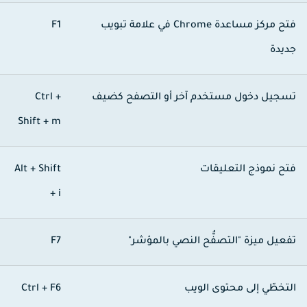
فتح مركز مساعدة Chrome في علامة تبويب
F1
ديدة
سجيل دخول مستخدم آخر أو التصفح كضيف
Ctrl +
Shift + m
تح نموذج التعليقات
Alt + Shift
+ i
فعيل ميزة "التصفُّح النصي بالمؤشر"
F7
لتخطّي إلى محتوى الويب
Ctrl + F6