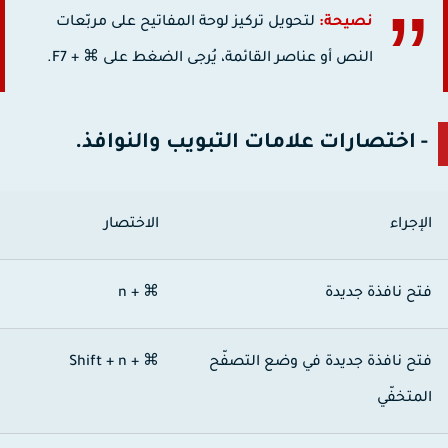
نصيحة:
لتحويل تركيز لوحة المفاتيح على مربّعات
النص أو عناصر القائمة، يُرجى الضغط على ⌘ + F7.
- اختصارات علامات التبويب والنوافذ.
لإجراء
الاختصار
تح نافذة جديدة
⌘ + n
تح نافذة جديدة في وضع التصفّح
⌘ + Shift + n
لمتخفّي