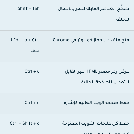
صفُّح العناصر القابلة للنقر بالانتقال
Shift + Tab
لخلف
تح ملف من جهاز كمبيوتر في Chrome
Ctrl + ‏o +
اختيار
ملف
عرض رمز مصدر HTML غير القابل
Ctrl + u
لتعديل للصفحة الحالية
فظ صفحة الويب الحالية كإشارة
Ctrl + d
فظ كل علامات التبويب المفتوحة
Ctrl + Shift + d