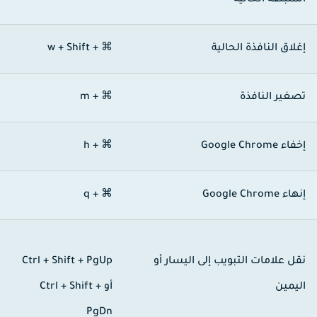
لمنبثقة الحالية
غلاق النافذة الحالية
⌘ + Shift‏ + w
صغير النافذة
⌘ + m
خفاء Google Chrome
⌘ + h
هاء Google Chrome
⌘ + q
قل علامات التبويب إلى اليسار أو
Ctrl + Shift + PgUp
ليمين
أو
Ctrl + Shift +
PgDn