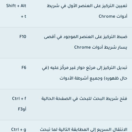
عيين التركيز على العنصر الأول في شريط
Shift + Alt
دوات Chrome
+ t
بط التركيز على العنصر الموجود في أقصى
F10
سار شريط أدوات Chrome
بديل التركيز إلى مربّع حوار غير مركّز عليه (في
F6
ال ظهوره) وجميع أشرطة الأدوات
تح شريط البحث للبحث في الصفحة الحالية
Ctrl + f
أو
F3
لانتقال السريع إلى المطابقة التالية لما تبحث
Ctrl + g