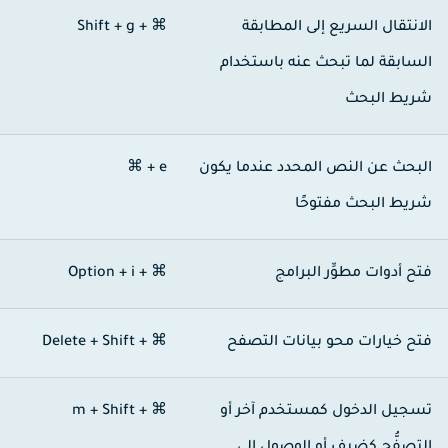
لانتقال السريع إلى المطابقة
⌘ + Shift + g
لسابقة لما تبحث عنه باستخدام
ريط البحث
لبحث عن النص المحدد عندما يكون
‎⌘ + e
ريط البحث مفتوحًا
تح أدوات مطوِّر البرامج
⌘ + Option + i
تح خيارات محو بيانات التصفح
⌘ + Shift‏ + Delete
سجيل الدخول كمستخدم آخر أو
⌘ + Shift‏ + m