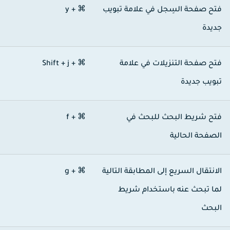
تح صفحة السِجل في علامة تبويب
⌘ + y
ديدة
تح صفحة التنزيلات في علامة
⌘ + Shift + j
بويب جديدة
تح شريط البحث للبحث في
⌘ + f
لصفحة الحالية
لانتقال السريع إلى المطابقة التالية
⌘ + g
ما تبحث عنه باستخدام شريط
لبحث