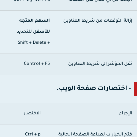
لبحث من أي مكان على الصفحة
Ctrl + k
أو Ctrl + e
زالة التوقعات من شريط العناوين
السهم المتجه
للأسفل
للتحديد
+ Shift + Delete
قل المؤشر إلى شريط العناوين
Control + F5
- اختصارات صفحة الويب.
لإجراء
الاختصار
تح الخيارات لطباعة الصفحة الحالية
Ctrl + p